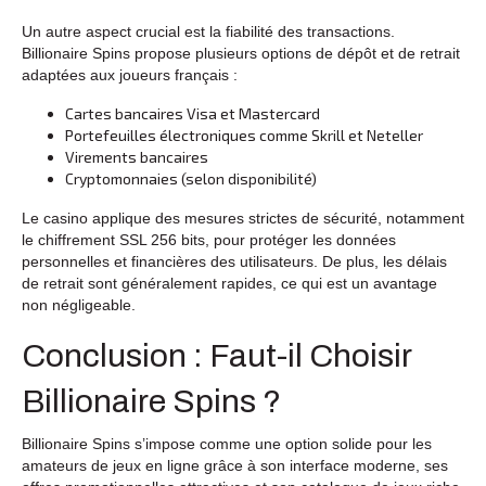
Un autre aspect crucial est la fiabilité des transactions.
Billionaire Spins propose plusieurs options de dépôt et de retrait
adaptées aux joueurs français :
Cartes bancaires Visa et Mastercard
Portefeuilles électroniques comme Skrill et Neteller
Virements bancaires
Cryptomonnaies (selon disponibilité)
Le casino applique des mesures strictes de sécurité, notamment
le chiffrement SSL 256 bits, pour protéger les données
personnelles et financières des utilisateurs. De plus, les délais
de retrait sont généralement rapides, ce qui est un avantage
non négligeable.
Conclusion : Faut-il Choisir
Billionaire Spins ?
Billionaire Spins s’impose comme une option solide pour les
amateurs de jeux en ligne grâce à son interface moderne, ses