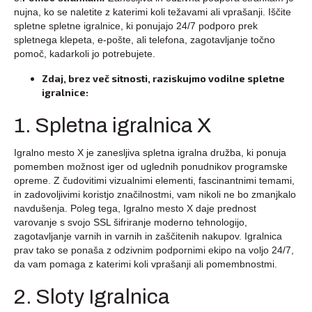
nujna, ko se naletite z katerimi koli težavami ali vprašanji. Iščite
spletne spletne igralnice, ki ponujajo 24/7 podporo prek
spletnega klepeta, e-pošte, ali telefona, zagotavljanje točno
pomoč, kadarkoli jo potrebujete.
Zdaj, brez več sitnosti, raziskujmo vodilne spletne
igralnice:
1. Spletna igralnica X
Igralno mesto X je zanesljiva spletna igralna družba, ki ponuja
pomemben možnost iger od uglednih ponudnikov programske
opreme. Z čudovitimi vizualnimi elementi, fascinantnimi temami,
in zadovoljivimi koristjo značilnostmi, vam nikoli ne bo zmanjkalo
navdušenja. Poleg tega, Igralno mesto X daje prednost
varovanje s svojo SSL šifriranje moderno tehnologijo,
zagotavljanje varnih in varnih in zaščitenih nakupov. Igralnica
prav tako se ponaša z odzivnim podpornimi ekipo na voljo 24/7,
da vam pomaga z katerimi koli vprašanji ali pomembnostmi.
2. Sloty Igralnica