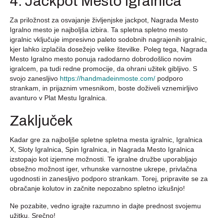
4. Jackpot Mesto Igralnica
Za priložnost za osvajanje življenjske jackpot, Nagrada Mesto
Igralno mesto je najboljša izbira. Ta spletna spletno mesto
igralnic vključuje impresivno paleto sodobnih nagrajenih igralnic,
kjer lahko izplačila dosežejo velike številke. Poleg tega, Nagrada
Mesto Igralno mesto ponuja radodarno dobrodošlico novim
igralcem, pa tudi redne promocije, da ohrani užitek gibljivo. S
svojo zanesljivo
https://handmadeinmoste.com/
podporo
strankam, in prijaznim vmesnikom, boste doživeli vznemirljivo
avanturo v Plat Mestu Igralnica.
Zaključek
Kadar gre za najboljše spletne spletna mesta igralnic, Igralnica
X, Sloty Igralnica, Spin Igralnica, in Nagrada Mesto Igralnica
izstopajo kot izjemne možnosti. Te igralne družbe uporabljajo
obsežno možnost iger, vrhunske varnostne ukrepe, privlačna
ugodnosti in zanesljivo podporo strankam. Torej, pripravite se za
obračanje kolutov in začnite nepozabno spletno izkušnjo!
Ne pozabite, vedno igrajte razumno in dajte prednost svojemu
užitku. Srečno!