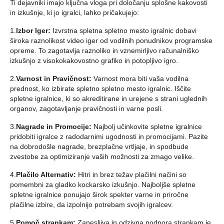
Ti dejavniki imajo ključna vloga pri določanju splošne kakovosti
in izkušnje, ki jo igralci, lahko pričakujejo:
1.
Izbor Iger:
Izvrstna spletna spletno mesto igralnic dobavi
široka raznolikost video iger od vodilnih ponudnikov programske
opreme. To zagotavlja raznoliko in vznemirljivo računalniško
izkušnjo z visokokakovostno grafiko in potopljivo igro.
2.
Varnost in Pravičnost:
Varnost mora biti vaša vodilna
prednost, ko izbirate spletno spletno mesto igralnic. Iščite
spletne igralnice, ki so akreditirane in urejene s strani uglednih
organov, zagotavljanje pravičnosti in varne posli.
3.
Nagrade in Promocije:
Najbolj učinkovite spletne igralnice
pridobiti igralce z radodarnimi ugodnosti in promocijami. Pazite
na dobrodošle nagrade, brezplačne vrtljaje, in spodbude
zvestobe za optimiziranje vaših možnosti za zmago velike.
4.
Plačilo Alternativ:
Hitri in brez težav plačilni načini so
pomembni za gladko kockarsko izkušnjo. Najboljše spletne
spletne igralnice ponujajo širok spekter varne in priročne
plačilne izbire, da izpolnijo potrebam svojih igralcev.
5.
Pomoč strankam:
Zanesljiva in odzivna podpora strankam je