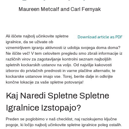
Maureen Metcalf and Carl Fernyak
Ali iščete najbolj učinkovite spletne
Download article as PDF
igralnice, da se uživate ob
vznemirljivem igranju aktivnosti iz udobja svojega doma doma?
Ne iščite več! V tem celovitem pregledu smo zbrali informacije iz
različnih virov za zagotavljanje kontrolni seznam najboljših
spletnih kockarskih ustanov na voljo. Od najvišje kakovosti
izborov do privlačnih prednosti in
varne plačilne alternativ, te
kockarske ustanove imajo vse. Torej, berite dalje in odkrijte
končne lokacije za vaše spletne potovanja!
Kaj Naredi Spletne Spletne
Igralnice Izstopajo?
Preden se poglobimo v naš checklist, naj raziskujemo ključne
pogoje, ki ločijo najbolj učinkovite spletne igralnice poleg ostalih.