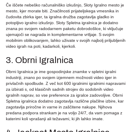
Če iščete nebeško računalniško izkušnjo, Sloty Igralno mesto je
mesto, kjer morate biti. Značilnosti prijateljskega vmesnika in
čudovita zbirka iger, ta igralna družba zagotavlja gladko in
potopljivo igralno izkušnjo. Sloty Spletna igralnica je dodatno
znana po svojem radodarnem paketu dobrodošlice, ki vključuje
ujemajoči se nagrada in komplementarne vrtljaje. S svojim
mobilnim oblikovanjem, lahko uživate v svojih najbolj priljubljenih
video igrah na poti, kadarkoli, kjerkoli.
3. Obrni Igralnica
Obrni Igralnica je ime gospodinjske znamke v spletni igralni
industriji, znano po svojem izjemnem možnosti video iger in
privlačnih spodbude. Z več kot 600 igralnimi igralnimi napravami
za izbirati s, od klasičnih sadnih strojev do sodobnih video
igralnih naprav, so vse preference za igralce zadovoljive. Obrni
Spletna igralnica dodatno zagotavlja različne plačilne izbire, kar
zagotavlja priročne in varne in zaščitene nakupe. Njihova
predana podpora strankam je na voljo 24/7, da vam pomaga z
katerimi koli vprašanji ali težavami, ki jih lahko imate.