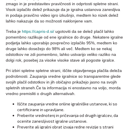
zmago in je predstavitev pravičnosti in odprtosti spletne strani.
Visok izplačilo delež prikazuje da je igralna ustanova zanesljiva
in podaja pravično video igro izkušnjo, medtem ko nizek delež
lahko nakazuje da so možnosti naklonjene vam.
Treba je
https://capris-d.si/
ugotoviti da se delež plačil lahko
pomembno razlikuje od ene igralnice do druge. Nekatere igralne
podjetja lahko uporabijo povprečno izplačilo 95%, medtem ko
druge lahko dosežejo do 98% ali več. Medtem ko se nekaj
odstotkov ne zdi pomembno, lahko ustvarijo veliko razliko na
dolgi rok, posebej za visoke visoke stave ali pogoste igralce.
Pri izbiri spletne spletne strani, iščite objavljenega plačila deleža
podrobnosti. Zaupanja vredne igralnice so transparentne glede
svojih plačil odstotkov in jih običajno prikažejo jasno na svojih
spletnih straneh.Če ta informacija ni enostavno na voljo, morda
vredno premisliti o drugih alternativah.
Iščite zaupanja vredne online igralniške ustanove, ki so
certificirane in upravljane.
Preberite vrednotenj in pričevanja od drugih igralcev, da
ocenite zanesljivost igralne ustanove.
Preverite ali igralni obrat izvaja redne revizije s strani