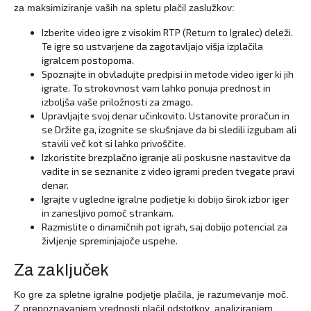
za maksimiziranje vaših na spletu plačil zaslužkov:
Izberite video igre z visokim RTP (Return to Igralec) deleži.
Te igre so ustvarjene da zagotavljajo višja izplačila
igralcem postopoma.
Spoznajte in obvladujte predpisi in metode video iger ki jih
igrate. To strokovnost vam lahko ponuja prednost in
izboljša vaše priložnosti za zmago.
Upravljajte svoj denar učinkovito. Ustanovite proračun in
se Držite ga, izognite se skušnjave da bi sledili izgubam ali
stavili več kot si lahko privoščite.
Izkoristite brezplačno igranje ali poskusne nastavitve da
vadite in se seznanite z video igrami preden tvegate pravi
denar.
Igrajte v ugledne igralne podjetje ki dobijo širok izbor iger
in zanesljivo pomoč strankam.
Razmislite o dinamičnih pot igrah, saj dobijo potencial za
življenje spreminjajoče uspehe.
Za zaključek
Ko gre za spletne igralne podjetje plačila, je razumevanje moč.
Z prepoznavanjem vrednosti plačil odstotkov, analiziranjem