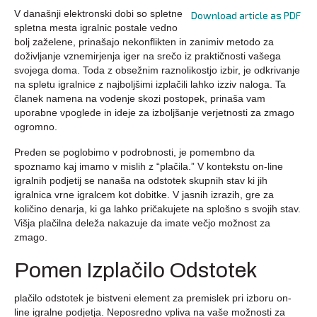
V današnji elektronski dobi so spletne
Download article as PDF
spletna mesta igralnic postale vedno
bolj zaželene, prinašajo nekonflikten in zanimiv metodo za
doživljanje vznemirjenja iger na srečo iz praktičnosti vašega
svojega doma. Toda z obsežnim raznolikostjo izbir, je odkrivanje
na spletu igralnice z najboljšimi izplačili lahko izziv naloga. Ta
članek namena na vodenje
skozi postopek, prinaša vam
uporabne vpoglede in ideje za izboljšanje verjetnosti za zmago
ogromno.
Preden se poglobimo v podrobnosti, je pomembno da
spoznamo kaj imamo v mislih z “plačila.” V kontekstu on-line
igralnih podjetij se nanaša na odstotek skupnih stav ki jih
igralnica vrne igralcem kot dobitke. V jasnih izrazih, gre za
količino denarja, ki ga lahko pričakujete na splošno s svojih stav.
Višja plačilna deleža nakazuje da imate večjo možnost za
zmago.
Pomen Izplačilo Odstotek
plačilo odstotek je bistveni element za premislek pri izboru on-
line igralne podjetja. Neposredno vpliva na vaše možnosti za