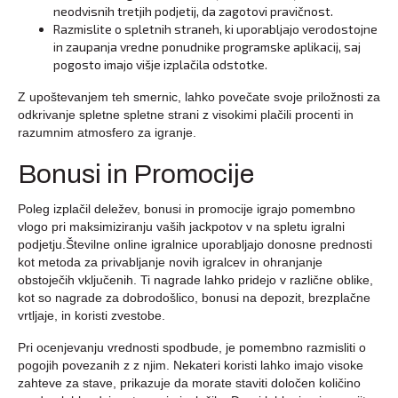
neodvisnih tretjih podjetij, da zagotovi pravičnost.
Razmislite o spletnih straneh, ki uporabljajo verodostojne
in zaupanja vredne ponudnike programske aplikacij, saj
pogosto imajo višje izplačila odstotke.
Z upoštevanjem teh smernic, lahko povečate svoje priložnosti za
odkrivanje spletne spletne strani z visokimi plačili procenti in
razumnim atmosfero za igranje.
Bonusi in Promocije
Poleg izplačil deležev, bonusi in promocije igrajo pomembno
vlogo pri maksimiziranju vaših jackpotov v na spletu igralni
podjetju.Številne online igralnice uporabljajo donosne prednosti
kot metoda za privabljanje novih igralcev in ohranjanje
obstoječih vključenih. Ti nagrade lahko pridejo v različne oblike,
kot so nagrade za dobrodošlico, bonusi na depozit, brezplačne
vrtljaje, in koristi zvestobe.
Pri ocenjevanju vrednosti spodbude, je pomembno razmisliti o
pogojih povezanih z z njim. Nekateri koristi lahko imajo visoke
zahteve za stave, prikazuje da morate staviti določen količino