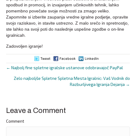
spodbud in promocij, in izvajanjem učinkovitih tehnik, lahko
pomembno povečate svoje možnosti za zmago veliko.
Zapomnite si izberite zaupanja vredne igralne podjetje, opravite
svojo raziskavo, in stavite ustrezno. Z malo srečo in spretnostjo,
ste lahko na svoji poti do naslednje uspešne zgodbe o on-line
igralnicah.
Zadovoljen igranje!
Tweet
Facebook
LinkedIn
← Najbolj fine spletne igralske ustanove odobravajoč PayPal
Posts
Zelo najboljše Spletne Spletna Mesta Igralnic: Vaš Vodnik do
navigation
Razburljivega Igranja Dejanja →
Leave a Comment
Comment