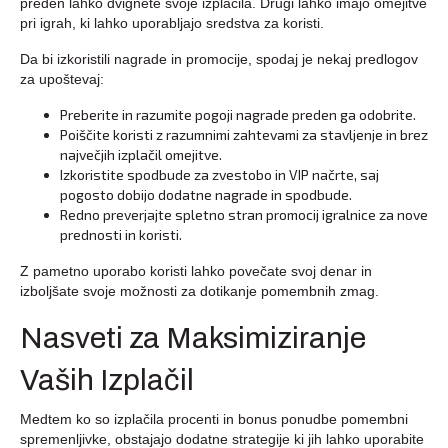
preden lahko dvignete svoje izplačila. Drugi lahko imajo omejitve
pri igrah, ki lahko uporabljajo sredstva za koristi.
Da bi izkoristili nagrade in promocije, spodaj je nekaj predlogov
za upoštevaj:
Preberite in razumite pogoji nagrade preden ga odobrite.
Poiščite koristi z razumnimi zahtevami za stavljenje in brez
največjih izplačil omejitve.
Izkoristite spodbude za zvestobo in VIP načrte, saj
pogosto dobijo dodatne nagrade in spodbude.
Redno preverjajte spletno stran promocij igralnice za nove
prednosti in koristi.
Z pametno uporabo koristi lahko povečate svoj denar in
izboljšate svoje možnosti za dotikanje pomembnih zmag.
Nasveti za Maksimiziranje
Vaših Izplačil
Medtem ko so izplačila procenti in bonus ponudbe pomembni
spremenljivke, obstajajo dodatne strategije ki jih lahko uporabite