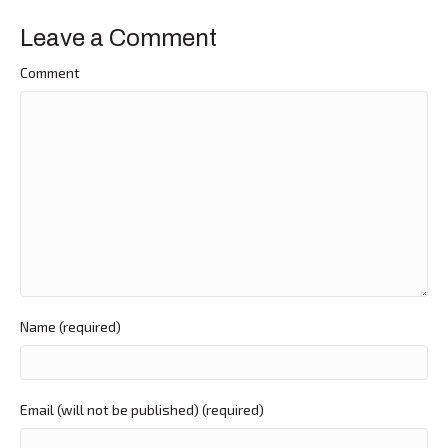
Leave a Comment
Comment
Name (required)
Email (will not be published) (required)