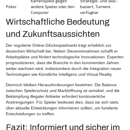
Kartenspiele gegen
Strategie- und Skill-
Poker
andere Spieler oder den
basiert, Turniere
Computer
verfügbar
Wirtschaftliche Bedeutung
und Zukunftsaussichten
Der regulierte Online-Glücksspielmarkt trägt erheblich zur
deutschen Wirtschaft bei. Neben Steuereinnahmen schafft er
Arbeitsplätze und fördert technologische Innovationen. Experten
prognostizieren, dass die Branche in den kommenden Jahren
weiter wachsen wird, insbesondere durch die Integration neuer
Technologien wie Künstliche Intelligenz und Virtual Reality.
Dennoch bleiben Herausforderungen bestehen: Die Balance
zwischen Spielerschutz und Marktöffnung ist sensibel, und die
Bekämpfung illegaler Anbieter erfordert kontinuierliche
Anstrengungen. Für Spieler bedeutet dies, dass sie sich stets
über aktuelle Entwicklungen informieren sollten, um fundierte
Entscheidungen zu treffen.
Fazit: Informiert und sicher im