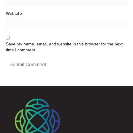
Website
Save my name, email, and website in this browser for the next
time I comment.