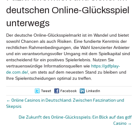
deutschen Online-Glücksspiel
unterwegs
Der deutsche Online-Glücksspielmarkt ist im Wandel und bietet
sowohl Chancen als auch Risiken. Eine fundierte Kenntnis der
rechtlichen Rahmenbedingungen, die Wahl lizenzierter Anbieter
und ein verantwortungsvoller Umgang mit dem Spielkapital sind
entscheidend für ein positives Spielerlebnis. Nutzen Sie
vertrauenswürdige Informationsquellen wie
https://gdfplay-
de.com.de/
, um stets auf dem neuesten Stand zu bleiben und
Ihre Spielentscheidungen optimal zu treffen.
Tweet
Facebook
LinkedIn
← Online Casinos in Deutschland: Zwischen Faszination und
Posts
Skepsis
navigation
Die Zukunft des Online-Glücksspiels: Ein Blick auf das gdf
Casino →