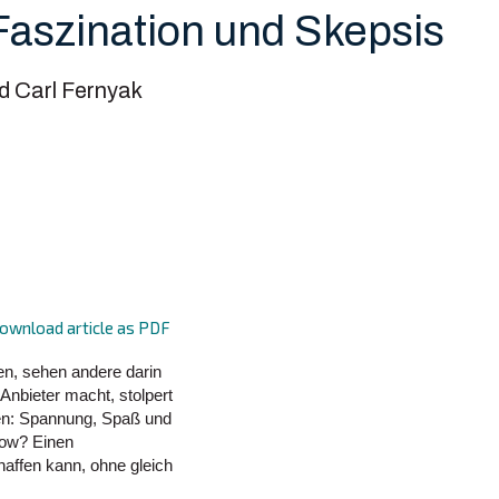
aszination und Skepsis
d Carl Fernyak
ownload article as PDF
ten, sehen andere darin
Anbieter macht, stolpert
eben: Spannung, Spaß und
Show? Einen
haffen kann, ohne gleich