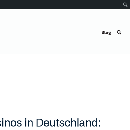
Blog
inos in Deutschland: