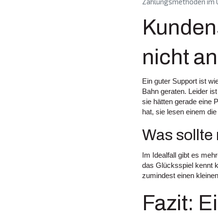
Zahlungsmethoden im Ü
Kundens
nicht an
Ein guter Support ist wi
Bahn geraten. Leider is
sie hätten gerade eine 
hat, sie lesen einem di
Was sollte
Im Idealfall gibt es me
das Glücksspiel kennt 
zumindest einen kleinen
Fazit: E