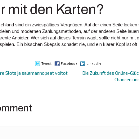
r mit den Karten?
chland sind ein zwiespältiges Vergnügen. Auf der einen Seite locken s
ielen und modernen Zahlungsmethoden, auf der anderen Seite lauer
rente Anbieter. Wer sich auf dieses Terrain wagt, sollte nicht nur mi
pielen. Ein bisschen Skepsis schadet nie, und ein klarer Kopf ist oft
Tweet
Facebook
LinkedIn
ire Slots ja salamannopeat voitot
Die Zukunft des Online-Glüc
Chancen un
ion
omment