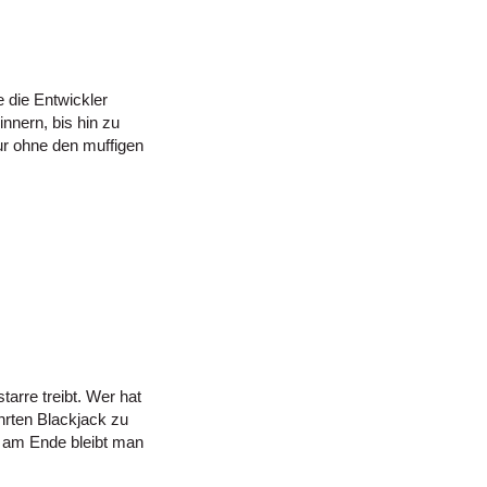
e die Entwickler
innern, bis hin zu
ur ohne den muffigen
tarre treibt. Wer hat
hrten Blackjack zu
er am Ende bleibt man