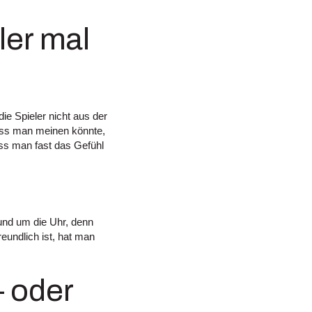
er mal
die Spieler nicht aus der
dass man meinen könnte,
ass man fast das Gefühl
rund um die Uhr, denn
eundlich ist, hat man
– oder