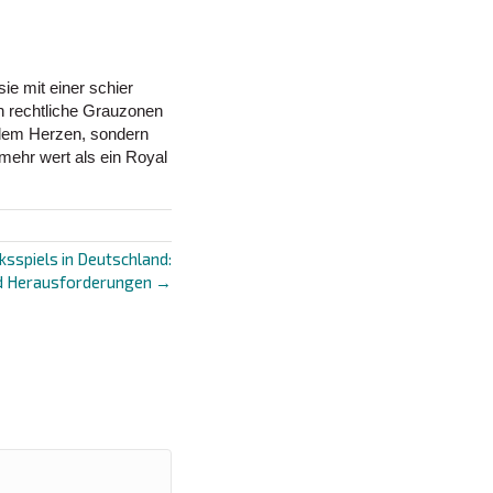
ie mit einer schier
n rechtliche Grauzonen
t dem Herzen, sondern
 mehr wert als ein Royal
ksspiels in Deutschland:
d Herausforderungen →