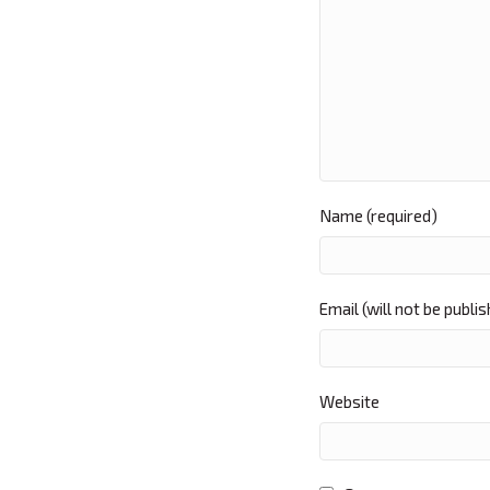
Name (required)
Email (will not be publi
Website