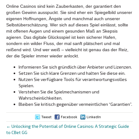
Online Casinos sind kein Zauberkasten, der garantiert den
großen Gewinn ausspuckt. Sie sind eher ein Spiegelbild unserer
eigenen Hoffnungen, Ängste und manchmal auch unserer
Selbstüberschätzung. Wer sich auf dieses Spiel einlässt, sollte
mit offenen Augen und einem gesunden Maß an Skepsis
agieren. Das digitale Glücksspiel ist kein sicherer Hafen,
sondern ein wilder Fluss, der mal sanft plätschert und mal
reißend wird. Und wer weiß – vielleicht ist genau das der Reiz,
der die Spieler immer wieder anlockt.
Informieren Sie sich gründlich über Anbieter und Lizenzen.
Setzen Sie sich klare Grenzen und halten Sie diese ein.
Nutzen Sie verfügbare Tools für verantwortungsvolles
Spielen.
Verstehen Sie die Spielmechanismen und
Wahrscheinlichkeiten.
Bleiben Sie kritisch gegenüber vermeintlichen “Garantien”.
Tweet
Facebook
LinkedIn
← Unlocking the Potential of Online Casinos: A Strategic Guide
Posts
to CBet GG