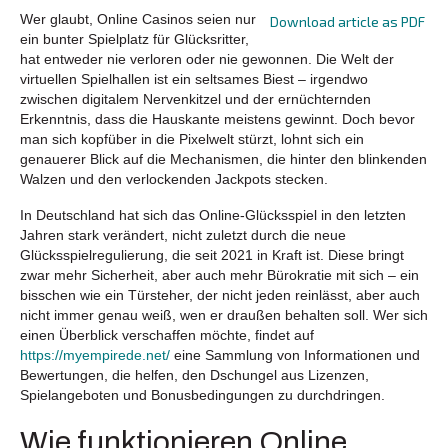
Wer glaubt, Online Casinos seien nur
Download article as PDF
ein bunter Spielplatz für Glücksritter,
hat entweder nie verloren oder nie gewonnen. Die Welt der
virtuellen Spielhallen ist ein seltsames Biest – irgendwo
zwischen digitalem Nervenkitzel und der ernüchternden
Erkenntnis, dass die Hauskante meistens gewinnt. Doch bevor
man sich kopfüber in die Pixelwelt stürzt, lohnt sich ein
genauerer Blick auf die Mechanismen, die hinter den blinkenden
Walzen und den verlockenden Jackpots stecken.
In Deutschland hat sich das Online-Glücksspiel in den letzten
Jahren stark verändert, nicht zuletzt durch die neue
Glücksspielregulierung, die seit 2021 in Kraft ist. Diese bringt
zwar mehr Sicherheit, aber auch mehr Bürokratie mit sich – ein
bisschen wie ein Türsteher, der nicht jeden reinlässt, aber auch
nicht immer genau weiß, wen er draußen behalten soll. Wer sich
einen Überblick verschaffen möchte, findet auf
https://myempirede.net/
eine Sammlung von Informationen und
Bewertungen, die helfen, den Dschungel aus Lizenzen,
Spielangeboten und Bonusbedingungen zu durchdringen.
Wie funktionieren Online