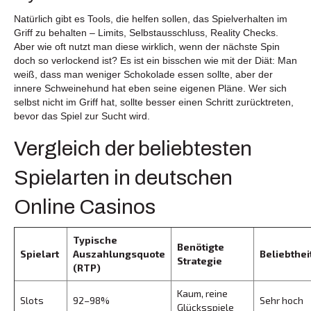
Natürlich gibt es Tools, die helfen sollen, das Spielverhalten im
Griff zu behalten – Limits, Selbstausschluss, Reality Checks.
Aber wie oft nutzt man diese wirklich, wenn der nächste Spin
doch so verlockend ist? Es ist ein bisschen wie mit der Diät: Man
weiß, dass man weniger Schokolade essen sollte, aber der
innere Schweinehund hat eben seine eigenen Pläne. Wer sich
selbst nicht im Griff hat, sollte besser einen Schritt zurücktreten,
bevor das Spiel zur Sucht wird.
Vergleich der beliebtesten
Spielarten in deutschen
Online Casinos
Typische
Benötigte
Spielart
Auszahlungsquote
Beliebthei
Strategie
(RTP)
Kaum, reine
Slots
92–98%
Sehr hoch
Glücksspiele