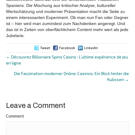
Spaniens. Die Mischung aus kritischer Analyse, kultureller
Wertschätzung und moderner Präsentation macht die Seite zu
einem interessanten Experiment. Ob man nun Fan oder Gegner
ist – hier wird man zumindest zum Nachdenken angeregt. Und
das ist in Zeiten von oberflächlichem Content mehr wert als jede
Jubelarie.
Tweet
Facebook
LinkedIn
← Découvrez Billionaire Spins Casino : L’ultime expérience de jeu
Posts
en ligne
navigation
Die Faszination moderner Online-Casinos: Ein Blick hinter die
Kulissen →
Leave a Comment
Comment