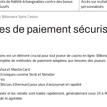
nts de fidélité échangeables contre des bonus
Accès sur invita
lusifs
personnalisés
Billionaire Spins Casino
s de paiement sécuris
ons est un élément crucial pour tout joueur de casino en ligne. Billio
lète de méthodes de paiement adaptées aux besoins des joueurs f
 Visa et MasterCard
ctroniques comme Skrill et Neteller
res
itcoin, Ethereum) pour plus d’anonymat et rapidité
nés et les retraits sont traités rapidement, généralement sous 24 à 4
ide et agréable.