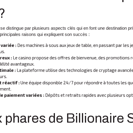
?
 se distingue par plusieurs aspects clés qui en font une destination pri
principales raisons qui expliquent son succès :
variée :
Des machines à sous aux jeux de table, en passant par les jeu
us.
reux :
Le casino propose des offres de bienvenue, des promotions r
élité avantageux.
timale :
La plateforme utilise des technologies de cryptage avancé
urs.
 réactif :
Une équipe disponible 24/7 pour répondre à toutes les qu
ement.
e paiement variées :
Dépôts et retraits rapides avec plusieurs op
 phares de Billionaire 