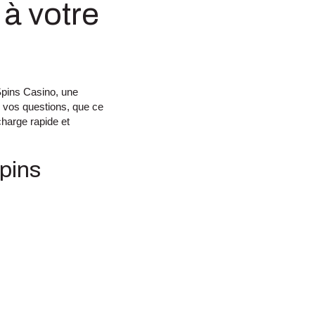
 à votre
 Spins Casino, une
s vos questions, que ce
charge rapide et
Spins