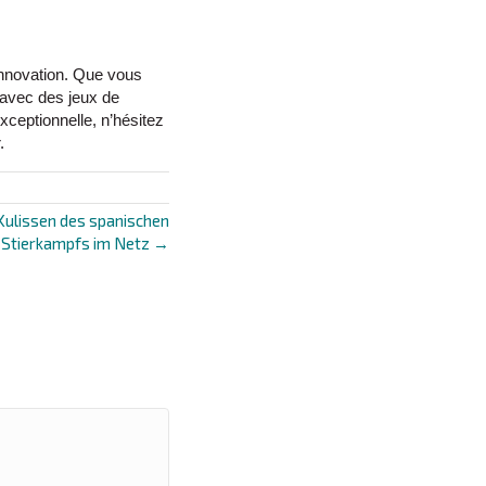
 innovation. Que vous
 avec des jeux de
exceptionnelle, n’hésitez
.
e Kulissen des spanischen
Stierkampfs im Netz →