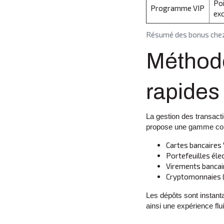
Poi
Programme VIP
exc
Résumé des bonus chez 
Méthode
rapides
La gestion des transacti
propose une gamme comp
Cartes bancaires
Portefeuilles éle
Virements bancai
Cryptomonnaies (B
Les dépôts sont instanta
ainsi une expérience flu