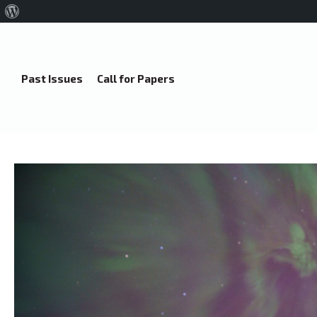
About
WordPress
Past Issues
Call for Papers