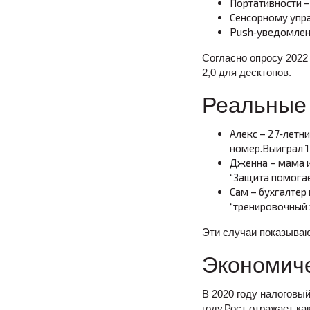
Портативности –
Сенсорному упра
Push‑уведомлен
Согласно опросу 2022 
2,0 для десктопов.
Реальные
Алекс – 27‑летн
номер.Выиграл 1 
Дженна – мама и
“Защита помогае
Сам – бухгалтер 
“тренировочный 
Эти случаи показываю
Экономиче
В 2020 году налоговый
году.Рост отражает к