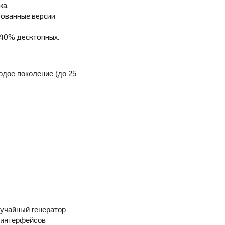
ка.
рованные версии
 40% десктопных.
одое поколение (до 25
лучайный генератор
 интерфейсов