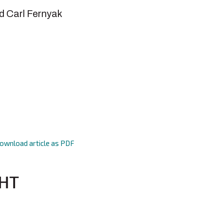
d Carl Fernyak
ownload article as PDF
нт