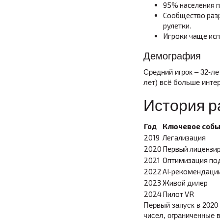
95% населения 
Сообщество раз
рулетки.
Игроки чаще исп
Демография
Средний игрок – 32‑л
лет) всё больше инте
История р
Год
Ключевое собы
2019
Легализация
2020
Первый лицензи
2021
Оптимизация по
2022
AI‑рекомендаци
2023
Живой дилер
2024
Пилот VR
Первый запуск в 2020 
чисел, ограниченные 