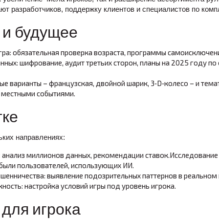
ют разработчиков, поддержку клиентов и специалистов по комп
 и будущее
гра: обязательная проверка возраста, программы самоисключени
нных: шифрование, аудит третьих сторон, планы на 2025 году по
ые варианты – французская, двойной шарик, 3‑D‑колесо – и тема
местными событиями.
тке
ьких направлениях:
 анализ миллионов данных, рекомендации ставок.Исследование
были пользователей, использующих ИИ.
енничества: выявление подозрительных паттернов в реальном 
ность: настройка условий игры под уровень игрока.
 для игрока