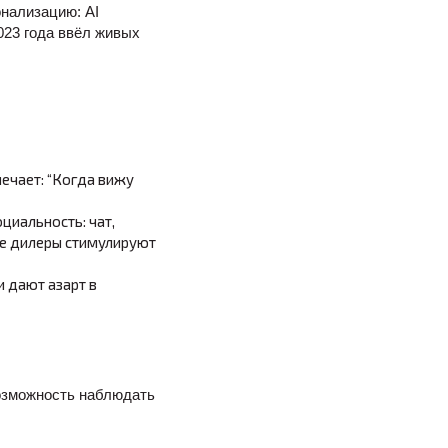
онализацию: AI
023 года ввёл живых
мечает: “Когда вижу
Социальность: чат,
ые дилеры стимулируют
 дают азарт в
возможность наблюдать