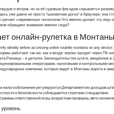
, прудов и ветров, но за её суровым фасадом скрывается разв
есь уже давно не просто “шахматная доска” в браузере; она ст
стречает современные технологии.Что именно делает эту игру о
оков обращают внимание именно сюда?
ает онлайн‑рулетка в Монтан
rify identity before accessing online roulette montana on any device:
ормы работают так же, как и везде: игроки заходят через ПК ил
ата.Разница – в деталях.Законодательство штата, введённое в 2
лицензированными операторами, налоговыми и контрольными ме
ждународные компании, которые видят в Монтаны ворота в аме
 и налогообложение регулируются Департаментом доходов шта
естности и безопасности соблюдаются строгими стандартами.
граммы ответственной игры: возрастная проверка, авто‑исключе
 уровень