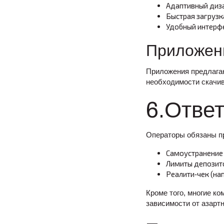
Адаптивный диз
Быстрая загрузк
Удобный интерфе
Приложени
Приложения предлагаю
необходимости скачив
6.Ответ
Операторы обязаны п
Самоустранение 
Лимиты депозито
Реалити‑чек (на
Кроме того, многие к
зависимости от азартн