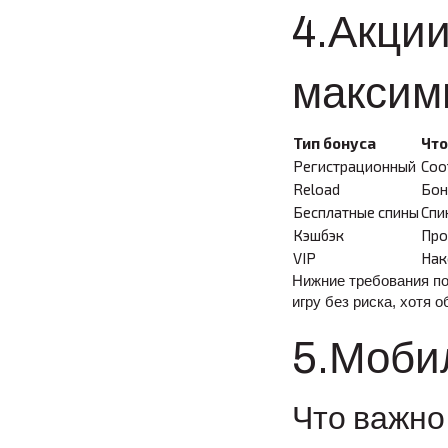
4.Акции
максим
Тип бонуса
Что
Регистрационный
Соо
Reload
Бон
Бесплатные спины
Спи
Кэшбэк
Про
VIP
Нак
Нижние требования по
игру без риска, хотя 
5.Моби
Что важно