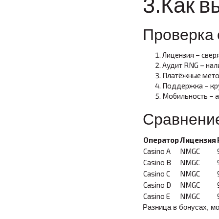
3.Как 
Проверка 
Лицензия – сверя
Аудит RNG – нал
Платёжные метод
Поддержка – кру
Мобильность – а
Сравнени
Оператор
Лицензия
Casino A
NMGC
Casino B
NMGC
Casino C
NMGC
Casino D
NMGC
Casino E
NMGC
Разница в бонусах, м