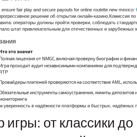
ensure fair play and secure payouts for online roulette new mexico:
рогрессивное решение об открытии онлайн‑казино.Комиссия по
авила: операторы должны пройти проверки, соблюдать стандарт
лало штат привлекательным для отечественных и зарубежных 
вания
Что это значит
Полная лицензия от NMGC, включая проверку биографии и финан
Игра проходит аудит независимыми компаниями для подтвержд
RTP
Провайдеры платежей проверяются на соответствие AML, испо
Обязательные инструменты самоустранения, лимиты депозитов 
мониторинга
м уверенность в надёжности платформы и быстрых, надёжных 
 игры: от классики до