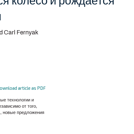
ся колесо и рождается
я
d Carl Fernyak
ownload article as PDF
ые технологии и
зависимо от того,
х, новые предложения