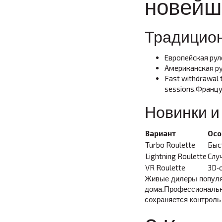
новейш
Традицио
Европейская рул
Американская ру
Fast withdrawal 
sessions.Францу
Новинки и
Вариант
Осо
Turbo Roulette
Быс
Lightning Roulette
Слу
VR Roulette
3D‑
Живые дилеры популяр
дома.Профессиональны
сохраняется контроль