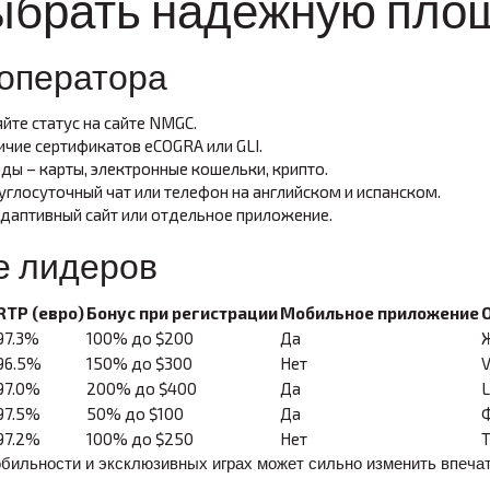
выбрать надёжную пло
оператора
йте статус на сайте NMGC.
ичие сертификатов eCOGRA или GLI.
ы – карты, электронные кошельки, крипто.
глосуточный чат или телефон на английском и испанском.
даптивный сайт или отдельное приложение.
е лидеров
RTP (евро)
Бонус при регистрации
Мобильное приложение
97.3%
100% до $200
Да
96.5%
150% до $300
Нет
97.0%
200% до $400
Да
L
97.5%
50% до $100
Да
Ф
97.2%
100% до $250
Нет
T
обильности и эксклюзивных играх может сильно изменить впеча