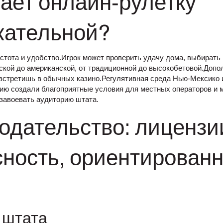
ает онлайн‑рулетку
кательной?
остота и удобство.Игрок может проверить удачу дома, выбирать
йской до американской, от традиционной до высокобетовой.Доп
 встретишь в обычных казино.Регулятивная среда Нью‑Мексико 
ию создали благоприятные условия для местных операторов и
завоевать аудиторию штата.
одательство: лицензи
ность, ориентированн
 штата