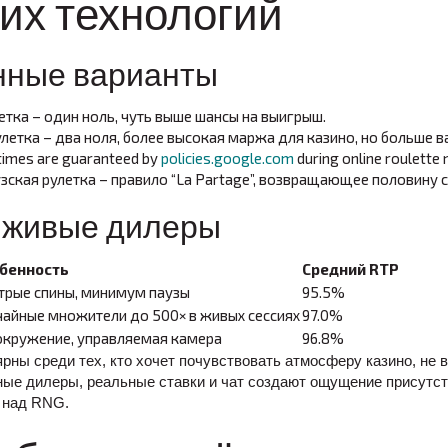
их технологий
нные варианты
етка – один ноль, чуть выше шансы на выигрыш.
летка – два ноля, более высокая маржа для казино, но больше в
times are guaranteed by
policies.google.com
during online roulette
зская рулетка – правило “La Partage”, возвращающее половину с
 живые дилеры
бенность
Средний RTP
трые спины, минимум паузы
95.5%
чайные множители до 500× в живых сессиях
97.0%
окружение, управляемая камера
96.8%
ны среди тех, кто хочет почувствовать атмосферу казино, не 
е дилеры, реальные ставки и чат создают ощущение присутст
 над RNG.