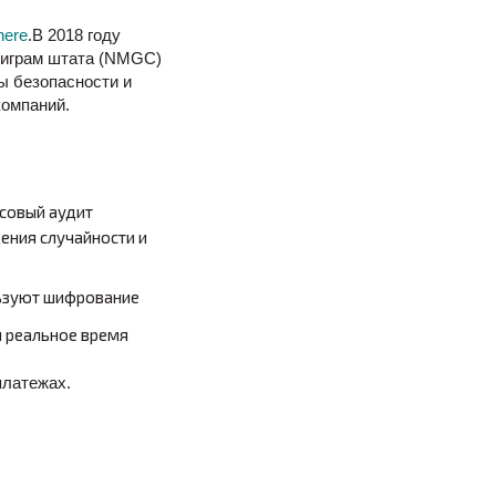
here
.В 2018 году
 играм штата (NMGC)
ы безопасности и
компаний.
совый аудит
ения случайности и
льзуют шифрование
и реальное время
платежах.