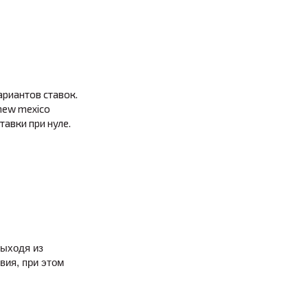
ариантов ставок.
 new mexico
тавки при нуле.
выходя из
вия, при этом