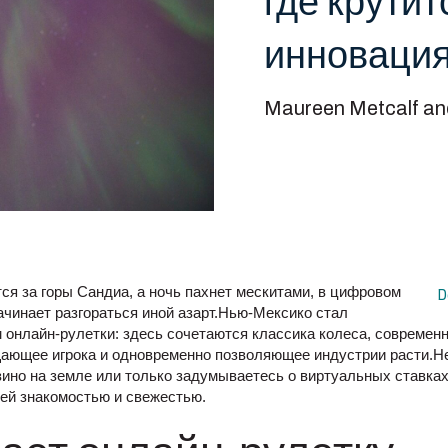
где крутит
инноваци
Maureen Metcalf an
ся за горы Сандиа, а ночь пахнет мескитами, в цифровом
D
ачинает разгораться иной азарт.Нью‑Мексико стал
онлайн‑рулетки: здесь сочетаются классика колеса, современн
ающее игрока и одновременно позволяющее индустрии расти.Не
зино на земле или только задумываетесь о виртуальных ставка
ей знакомостью и свежестью.