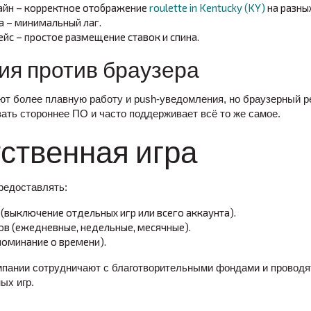
айн – корректное отображение
roulette in Kentucky (KY)
на разных
а – минимальный лаг.
йс – простое размещение ставок и спина.
я против браузера
т более плавную работу и push‑уведомления, но браузерный р
ать стороннее ПО и часто поддерживает всё то же самое.
ственная игра
редоставлять:
(выключение отдельных игр или всего аккаунта).
в (ежедневные, недельные, месячные).
поминание о времени).
омпании сотрудничают с благотворительными фондами и проводя
ых игр.