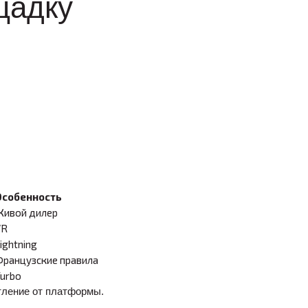
щадку
Особенность
Живой дилер
VR
ightning
ранцузские правила
urbo
тление от платформы.