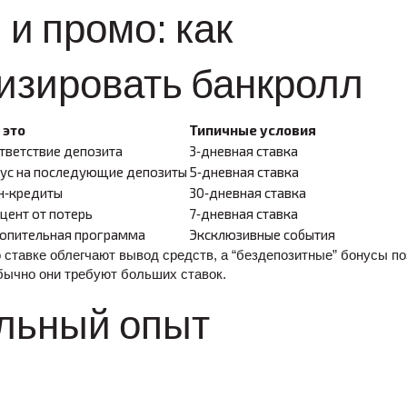
 и промо: как
изировать банкролл
 это
Типичные условия
тветствие депозита
3‑дневная ставка
ус на последующие депозиты
5‑дневная ставка
н‑кредиты
30‑дневная ставка
цент от потерь
7‑дневная ставка
опительная программа
Эксклюзивные события
 ставке облегчают вывод средств, а “бездепозитные” бонусы п
обычно они требуют больших ставок.
льный опыт