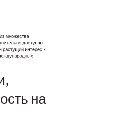
 из множества
олнительно доступны
и растущий интерес к
 международных
и,
ость на