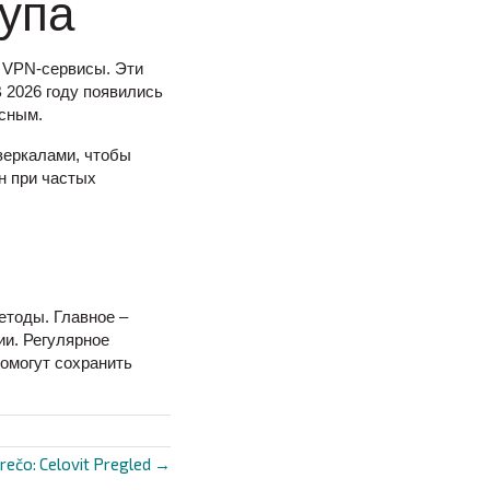
упа
е VPN-сервисы. Эти
 2026 году появились
асным.
зеркалами, чтобы
н при частых
етоды. Главное –
и. Регулярное
омогут сохранить
 srečo: Celovit Pregled →