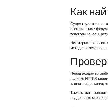
Как най
Существует несколько
специальными форума
телеграм-каналы, рег
Некоторые пользовате
метод считается одни
Провер
Перед входом на любо
наличие HTTPS-соедин
ключи шифрования, чт
Также стоит проверит
поддельные страницы,