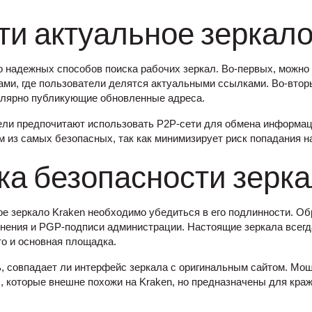
ти актуальное зеркало
 надежных способов поиска рабочих зеркал. Во-первых, можно
ми, где пользователи делятся актуальными ссылками. Во-втор
улярно публикующие обновленные адреса.
ли предпочитают использовать P2P-сети для обмена информаци
м из самых безопасных, так как минимизирует риск попадания 
ка безопасности зерк
е зеркало Kraken необходимо убедиться в его подлинности. Об
ения и PGP-подписи администрации. Настоящие зеркала всегд
о и основная площадка.
ь, совпадает ли интерфейс зеркала с оригинальным сайтом. Мо
 которые внешне похожи на Kraken, но предназначены для кра