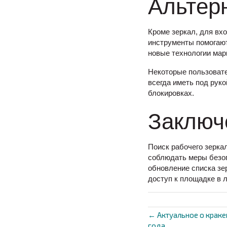
Альтер
Кроме зеркал, для вх
инструменты помогают
новые технологии мар
Некоторые пользовате
всегда иметь под рук
блокировках.
Заключ
Поиск рабочего зерка
соблюдать меры безоп
обновление списка зе
доступ к площадке в 
← Актуальное о краке
Posts
года