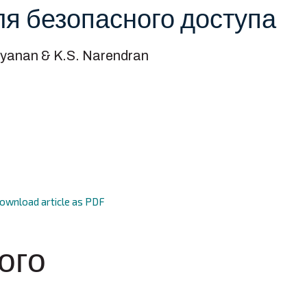
ля безопасного доступа
yanan & K.S. Narendran
ownload article as PDF
ого