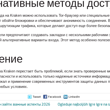
нативные методы дост
ода на Kraken можно использовать Tor-браузер или специальны
 обойти блокировки и обеспечивают анонимность соединения. В
шрутизации трафика, которые делают доступ еще более безоп
ли предпочитают создавать закладки с несколькими рабочими 
ой альтернативные варианты входа. Этот метод особенно полезе
ение
ла Kraken перестает быть проблемой, если знать проверенные м
асности и использовать только надежные источники информаци
ркал и применение современных инструментов защиты данных п
любых условиях.
Tweet
Facebook
LinkedIn
н зайти: важные аспекты 2026
Ogleduje najboljših Igre Igre na