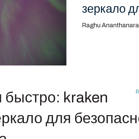
зеркало д
Raghu Ananthanara
D
и быстро: kraken
еркало для безопасн