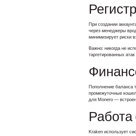
Регист
При создании аккаунт
через менеджеры вро
минимизирует риски в
Важно: никогда не исп
таргетированных атак
Финанс
Пополнение баланса т
промежуточные кошель
для Monero — встрое
Работа 
Kraken использует си