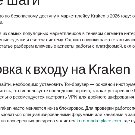
е шаги
о по безопасному доступу к маркетплейсу Kraken в 2026 году: о
и.
м из самых популярных маркетплейсов в теневом сегменте интер
ные сделки и escrow-систему. Однако новички часто сталкиваю
 статье разберем ключевые аспекты работы с платформой, вклю
вка к входу на Kraken
 зайти, необходимо установить Tor-браузер — основной инструме
дитесь, что используете последнюю версию, так как устаревше
ельно рекомендуется настроить VPN для двойного шифрования
raken часто меняются из-за блокировок. Для проверки работос
льзоваться специализированными форумами или каналами в з
 из проверенных ресурсов является
krkn-marketplace.com
, где 