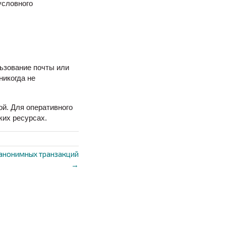
условного
ьзование почты или
никогда не
й. Для оперативного
ких ресурсах.
 анонимных транзакций
→