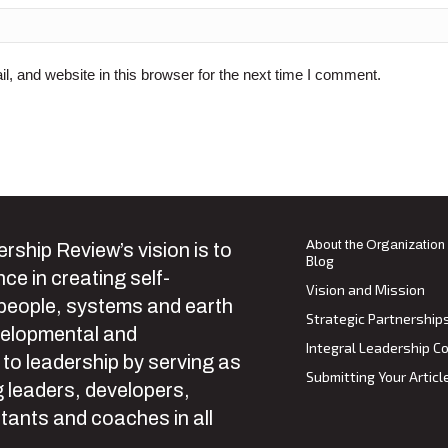
 and website in this browser for the next time I comment.
About the Organization
rship Review’s vision is to
Blog
ce in creating self-
Vision and Mission
 people, systems and earth
Strategic Partnership
velopmental and
Integral Leadership Co
 to leadership by serving as
Submitting Your Articl
 leaders, developers,
tants and coaches in all