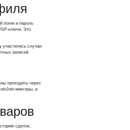
офиля
й логин и пароль
PGP-ключи. Это
ду участились случаи
етных записей.
жны проходить через
oinJoin-миксеры, а
оваров
историю сделок,