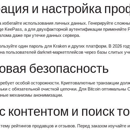
рация и настройка пр
а избегайте использования личных данных. Генерируйте сложны
де KeePass, а для двухфакторной аутентификации применяйте 
злома даже при утечке данных сервера.
ользуйте один пароль для Kraken и других платформ. В 2026 го
 на пользователей darknet-маркетплейсов через базы слитых уч
овая безопасность
ребует особой осторожности. Криптовалютные транзакции дол
ки с обязательной очисткой цепочки. Для Bitcoin оптимальны C
нные механизмы анонимизации.
с контентом и поиск т
стему рейтингов продавцов и отзывов. Перед заказом изучайте 