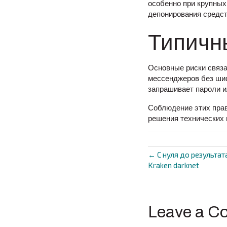
особенно при крупных
депонирования средст
Типичн
Основные риски связа
мессенджеров без шиф
запрашивает пароли и
Соблюдение этих прав
решения технических 
← С нуля до результат
Posts
Kraken darknet
navigat
Leave a C