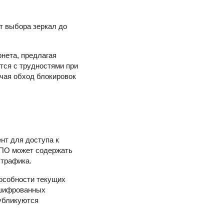
т выбора зеркал до
нета, предлагая
тся с трудностями при
чая обход блокировок
нт для доступа к
е ПО может содержать
 трафика.
пособности текущих
ашифрованных
публикуются