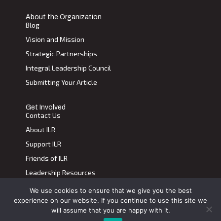
About the Organization
Blog
Vision and Mission
Strategic Partnerships
Integral Leadership Council
Submitting Your Article
Get Involved
Contact Us
About ILR
Support ILR
Friends of ILR
Leadership Resources
We use cookies to ensure that we give you the best
Terms of Use
|
Privacy Policy
experience on our website. If you continue to use this site we
Transdiscplinary Leadership Review, All Rights Reserved 2023
will assume that you are happy with it.