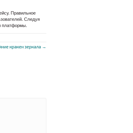
ейсу. Правильное
ьзователей. Следуя
и платформы.
яние кракен зеркала →