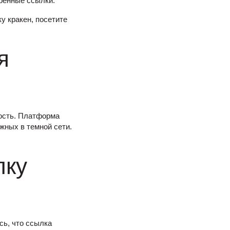
ренные ссылки.
у кракен, посетите
я
ость. Платформа
жных в темной сети.
лку
сь, что ссылка