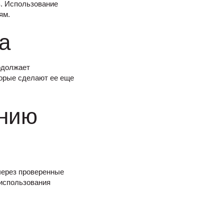
в. Использование
ям.
а
одолжает
торые сделают ее еще
анию
через проверенные
 использования