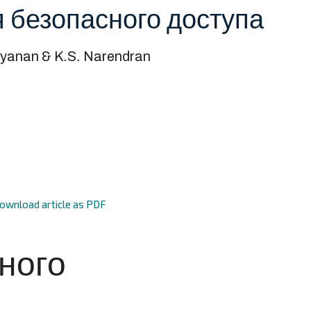
я безопасного доступа
yanan & K.S. Narendran
ownload article as PDF
ного