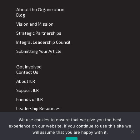
About the Organization
Blog
Vision and Mission
Strategic Partnerships
Integral Leadership Council
Submitting Your Article
Get Involved
Contact Us
About ILR
Support ILR
Friends of ILR
Leadership Resources
We use cookies to ensure that we give you the best
Terms of Use
|
Privacy Policy
experience on our website. If you continue to use this site we
Transdiscplinary Leadership Review, All Rights Reserved 2023
will assume that you are happy with it.