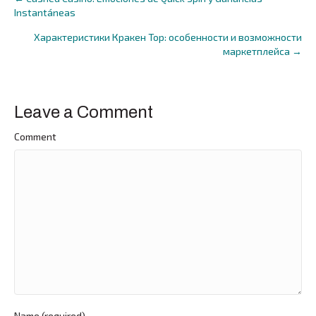
Posts
Instantáneas
navigation
Характеристики Кракен Тор: особенности и возможности
маркетплейса →
Leave a Comment
Comment
Name (required)