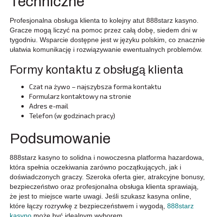
Techniczne
Profesjonalna obsługa klienta to kolejny atut 888starz kasyno.
Gracze mogą liczyć na pomoc przez całą dobę, siedem dni w
tygodniu. Wsparcie dostępne jest w języku polskim, co znacznie
ułatwia komunikację i rozwiązywanie ewentualnych problemów.
Formy kontaktu z obsługą klienta
Czat na żywo – najszybsza forma kontaktu
Formularz kontaktowy na stronie
Adres e-mail
Telefon (w godzinach pracy)
Podsumowanie
888starz kasyno to solidna i nowoczesna platforma hazardowa,
która spełnia oczekiwania zarówno początkujących, jak i
doświadczonych graczy. Szeroka oferta gier, atrakcyjne bonusy,
bezpieczeństwo oraz profesjonalna obsługa klienta sprawiają,
że jest to miejsce warte uwagi. Jeśli szukasz kasyna online,
które łączy rozrywkę z bezpieczeństwem i wygodą,
888starz
kasyno
może być idealnym wyborem.