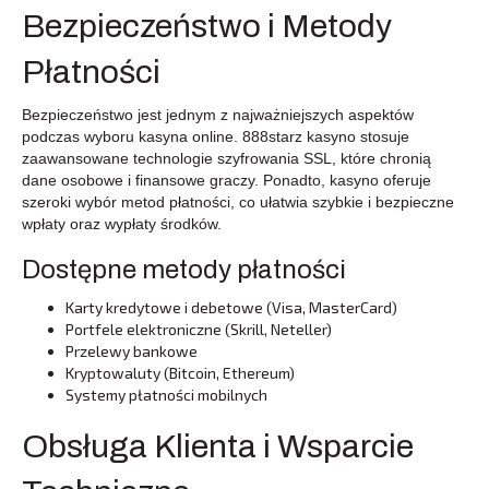
Bezpieczeństwo i Metody
Płatności
Bezpieczeństwo jest jednym z najważniejszych aspektów
podczas wyboru kasyna online. 888starz kasyno stosuje
zaawansowane technologie szyfrowania SSL, które chronią
dane osobowe i finansowe graczy. Ponadto, kasyno oferuje
szeroki wybór metod płatności, co ułatwia szybkie i bezpieczne
wpłaty oraz wypłaty środków.
Dostępne metody płatności
Karty kredytowe i debetowe (Visa, MasterCard)
Portfele elektroniczne (Skrill, Neteller)
Przelewy bankowe
Kryptowaluty (Bitcoin, Ethereum)
Systemy płatności mobilnych
Obsługa Klienta i Wsparcie