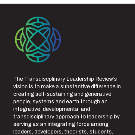
The Transdiscplinary Leadership Review’s
vision is to make a substantive difference in
creating self-sustaining and generative
people, systems and earth through an
integrative, developmental and
transdisciplinary approach to leadership by
serving as an integrating force among
leaders, developers, theorists, students,