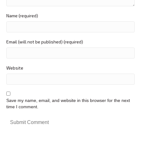
Name (required)
Email (will not be published) (required)
Website
Save my name, email, and website in this browser for the next
time I comment.