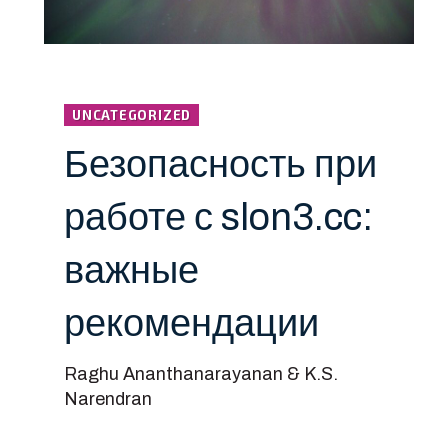
UNCATEGORIZED
Безопасность при
работе с slon3.cc:
важные
рекомендации
Raghu Ananthanarayanan & K.S.
Narendran