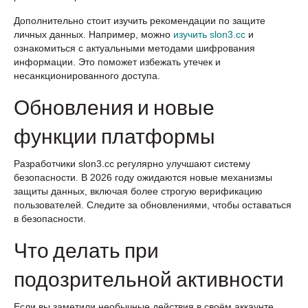
Дополнительно стоит изучить рекомендации по защите
личных данных. Например, можно
изучить slon3.cc
и
ознакомиться с актуальными методами шифрования
информации. Это поможет избежать утечек и
несанкционированного доступа.
Обновления и новые
функции платформы
Разработчики slon3.cc регулярно улучшают систему
безопасности. В 2026 году ожидаются новые механизмы
защиты данных, включая более строгую верификацию
пользователей. Следите за обновлениями, чтобы оставаться
в безопасности.
Что делать при
подозрительной активности
Если вы заметили необычные действия в своём аккаунте,