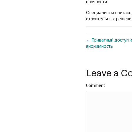
прочности.
Специалисты считают,
строительных решений
← Приватный доступ к 
Posts
анонимность
navigat
Leave a C
Comment