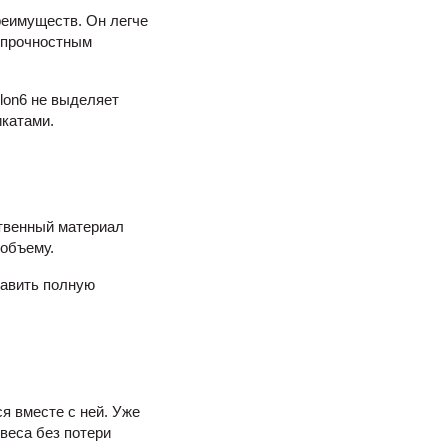
реимуществ. Он легче
о прочностным
lon6 не выделяет
катами.
ственный материал
 объему.
тавить полную
я вместе с ней. Уже
веса без потери