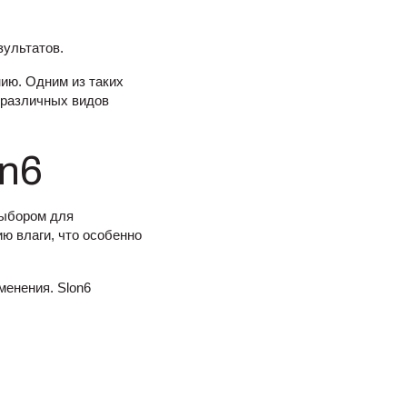
зультатов.
ию. Одним из таких
 различных видов
on6
выбором для
ю влаги, что особенно
менения. Slon6