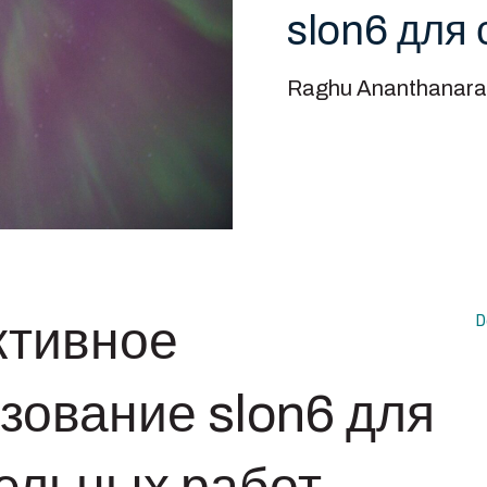
slon6 для
Raghu Ananthanara
D
тивное
зование slon6 для