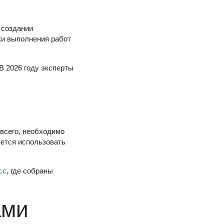
 создании
ки выполнения работ
 2026 году эксперты
всего, необходимо
уется использовать
.cc
, где собраны
ами