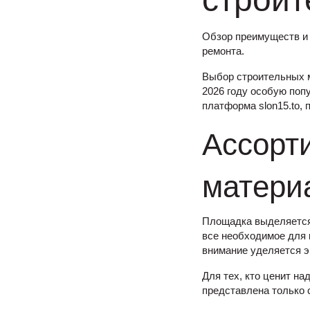
строит
Обзор преимуществ и 
ремонта.
Выбор строительных м
2026 году особую поп
платформа slon15.to,
Ассорт
материа
Площадка выделяется
все необходимое для 
внимание уделяется э
Для тех, кто ценит н
представлена только 