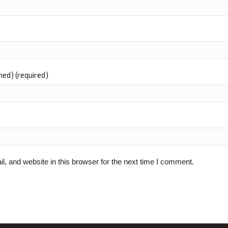
shed) (required)
 and website in this browser for the next time I comment.