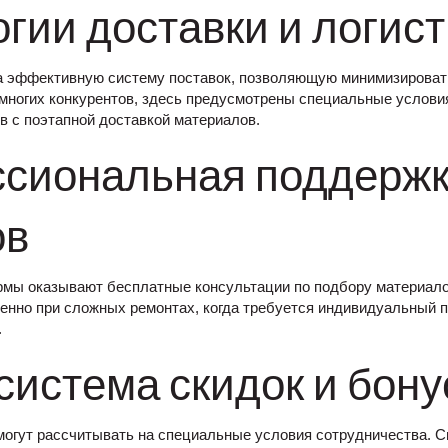
гии доставки и логис
а эффективную систему поставок, позволяющую минимизироват
т многих конкурентов, здесь предусмотрены специальные услови
в с поэтапной доставкой материалов.
сиональная поддерж
ов
мы оказывают бесплатные консультации по подбору материало
ценно при сложных ремонтах, когда требуется индивидуальный 
.
система скидок и бону
огут рассчитывать на специальные условия сотрудничества. 