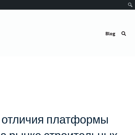
Blog
 отличия платформы