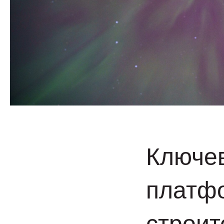
Ключе
платфо