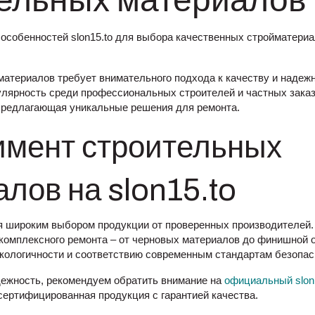
ельных материалов
особенностей slon15.to для выбора качественных стройматериа
атериалов требует внимательного подхода к качеству и надежн
улярность среди профессиональных строителей и частных зака
 предлагающая уникальные решения для ремонта.
имент строительных
лов на slon15.to
 широким выбором продукции от проверенных производителей.
комплексного ремонта – от черновых материалов до финишной 
кологичности и соответствию современным стандартам безопас
адежность, рекомендуем обратить внимание на
официальный slon
сертифицированная продукция с гарантией качества.