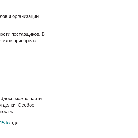
лов и организации
ости поставщиков. В
зчиков приобрела
 Здесь можно найти
отделки. Особое
ности.
15.to
, где