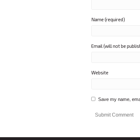
Name (required)
Email (will not be publi
Website
Save my name, email,