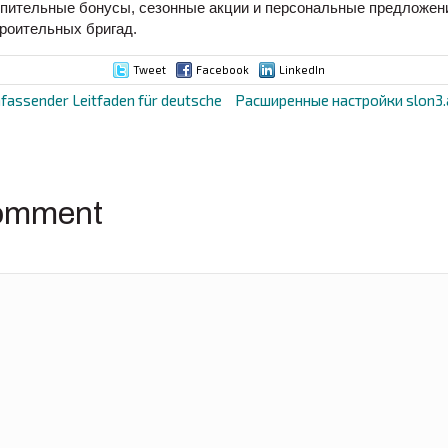
пительные бонусы, сезонные акции и персональные предложен
роительных бригад.
Tweet
Facebook
LinkedIn
mfassender Leitfaden für deutsche
Расширенные настройки slon3.
ion
omment