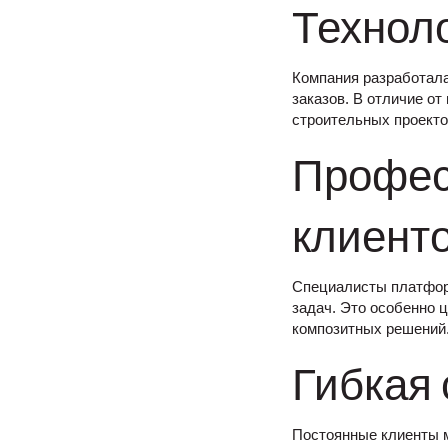
Техноло
Компания разработал
заказов. В отличие о
строительных проекто
Профес
клиент
Специалисты платфор
задач. Это особенно 
композитных решений
Гибкая 
Постоянные клиенты м