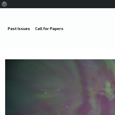
About
WordPress
Past Issues
Call for Papers