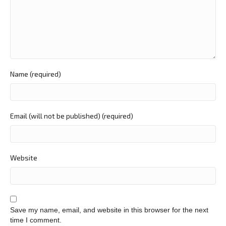
Name (required)
Email (will not be published) (required)
Website
Save my name, email, and website in this browser for the next
time I comment.