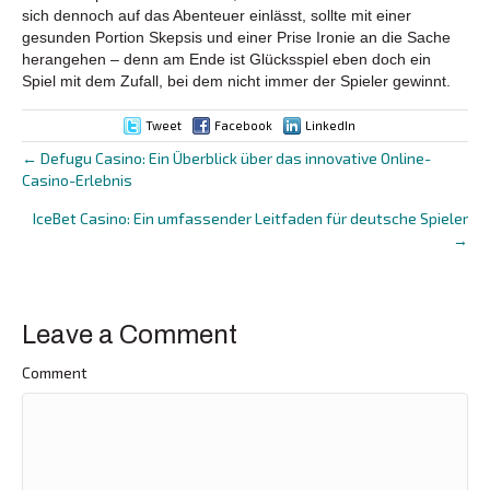
sich dennoch auf das Abenteuer einlässt, sollte mit einer
gesunden Portion Skepsis und einer Prise Ironie an die Sache
herangehen – denn am Ende ist Glücksspiel eben doch ein
Spiel mit dem Zufall, bei dem nicht immer der Spieler gewinnt.
Tweet
Facebook
LinkedIn
← Defugu Casino: Ein Überblick über das innovative Online-
Posts
Casino-Erlebnis
navigation
IceBet Casino: Ein umfassender Leitfaden für deutsche Spieler
→
Leave a Comment
Comment