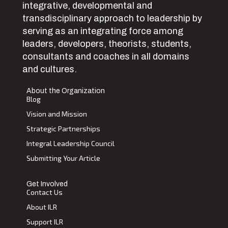
integrative, developmental and
transdisciplinary approach to leadership by
serving as an integrating force among
leaders, developers, theorists, students,
consultants and coaches in all domains
and cultures.
About the Organization
Blog
Vision and Mission
Strategic Partnerships
Integral Leadership Council
Submitting Your Article
Get Involved
Contact Us
About ILR
Support ILR