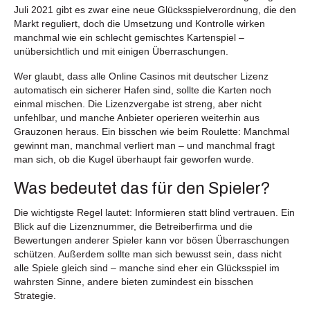
Juli 2021 gibt es zwar eine neue Glücksspielverordnung, die den
Markt reguliert, doch die Umsetzung und Kontrolle wirken
manchmal wie ein schlecht gemischtes Kartenspiel –
unübersichtlich und mit einigen Überraschungen.
Wer glaubt, dass alle Online Casinos mit deutscher Lizenz
automatisch ein sicherer Hafen sind, sollte die Karten noch
einmal mischen. Die Lizenzvergabe ist streng, aber nicht
unfehlbar, und manche Anbieter operieren weiterhin aus
Grauzonen heraus. Ein bisschen wie beim Roulette: Manchmal
gewinnt man, manchmal verliert man – und manchmal fragt
man sich, ob die Kugel überhaupt fair geworfen wurde.
Was bedeutet das für den Spieler?
Die wichtigste Regel lautet: Informieren statt blind vertrauen. Ein
Blick auf die Lizenznummer, die Betreiberfirma und die
Bewertungen anderer Spieler kann vor bösen Überraschungen
schützen. Außerdem sollte man sich bewusst sein, dass nicht
alle Spiele gleich sind – manche sind eher ein Glücksspiel im
wahrsten Sinne, andere bieten zumindest ein bisschen
Strategie.