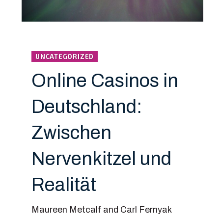
UNCATEGORIZED
Online Casinos in
Deutschland:
Zwischen
Nervenkitzel und
Realität
Maureen Metcalf and Carl Fernyak