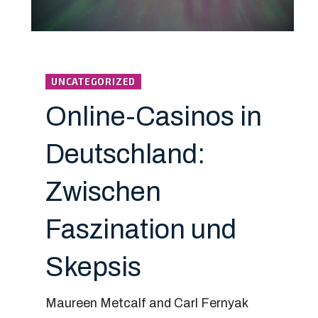
UNCATEGORIZED
Online-Casinos in
Deutschland:
Zwischen
Faszination und
Skepsis
Maureen Metcalf and Carl Fernyak