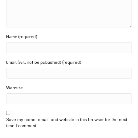
Name (required)
Email (will not be published) (required)
Website
Save my name, email, and website in this browser for the next
time I comment.