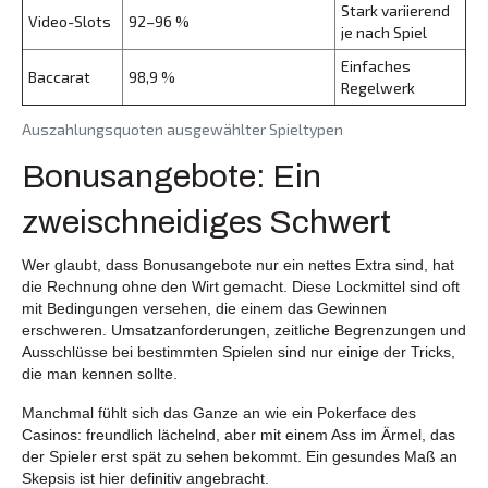
Stark variierend
Video-Slots
92–96 %
je nach Spiel
Einfaches
Baccarat
98,9 %
Regelwerk
Auszahlungsquoten ausgewählter Spieltypen
Bonusangebote: Ein
zweischneidiges Schwert
Wer glaubt, dass Bonusangebote nur ein nettes Extra sind, hat
die Rechnung ohne den Wirt gemacht. Diese Lockmittel sind oft
mit Bedingungen versehen, die einem das Gewinnen
erschweren. Umsatzanforderungen, zeitliche Begrenzungen und
Ausschlüsse bei bestimmten Spielen sind nur einige der Tricks,
die man kennen sollte.
Manchmal fühlt sich das Ganze an wie ein Pokerface des
Casinos: freundlich lächelnd, aber mit einem Ass im Ärmel, das
der Spieler erst spät zu sehen bekommt. Ein gesundes Maß an
Skepsis ist hier definitiv angebracht.