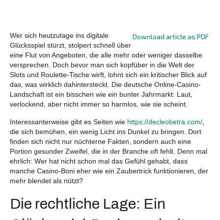
Wer sich heutzutage ins digitale
Download article as PDF
Glücksspiel stürzt, stolpert schnell über
eine Flut von Angeboten, die alle mehr oder weniger dasselbe
versprechen. Doch bevor man sich kopfüber in die Welt der
Slots und Roulette-Tische wirft, lohnt sich ein kritischer Blick auf
das, was wirklich dahintersteckt. Die deutsche Online-Casino-
Landschaft ist ein bisschen wie ein bunter Jahrmarkt: Laut,
verlockend, aber nicht immer so harmlos, wie sie scheint.
Interessanterweise gibt es Seiten wie
https://decleobetra.com/
,
die sich bemühen, ein wenig Licht ins Dunkel zu bringen. Dort
finden sich nicht nur nüchterne Fakten, sondern auch eine
Portion gesunder Zweifel, die in der Branche oft fehlt. Denn mal
ehrlich: Wer hat nicht schon mal das Gefühl gehabt, dass
manche Casino-Boni eher wie ein Zaubertrick funktionieren, der
mehr blendet als nützt?
Die rechtliche Lage: Ein