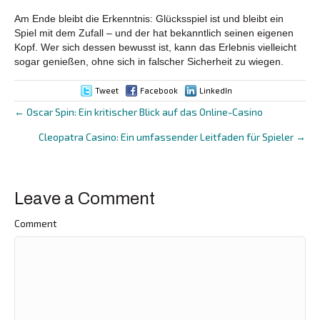
Am Ende bleibt die Erkenntnis: Glücksspiel ist und bleibt ein
Spiel mit dem Zufall – und der hat bekanntlich seinen eigenen
Kopf. Wer sich dessen bewusst ist, kann das Erlebnis vielleicht
sogar genießen, ohne sich in falscher Sicherheit zu wiegen.
Tweet
Facebook
LinkedIn
← Oscar Spin: Ein kritischer Blick auf das Online-Casino
Posts
Cleopatra Casino: Ein umfassender Leitfaden für Spieler →
navigation
Leave a Comment
Comment