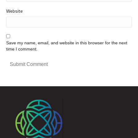
Website
Save my name, email, and website in this browser for the next
time I comment.