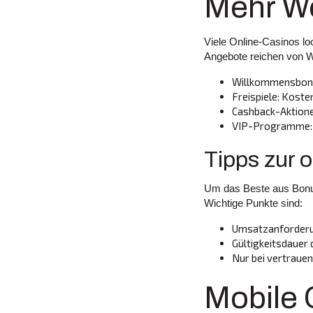
Mehr We
Viele Online-Casinos loc
Angebote reichen von W
Willkommensbonus
Freispiele: Kost
Cashback-Aktionen
VIP-Programme: Ex
Tipps zur 
Um das Beste aus Bonus
Wichtige Punkte sind:
Umsatzanforderu
Gültigkeitsdauer 
Nur bei vertraue
Mobile G