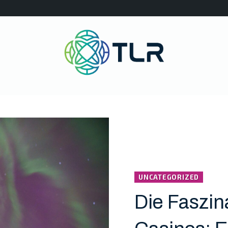
UNCATEGORIZED
Die Faszin