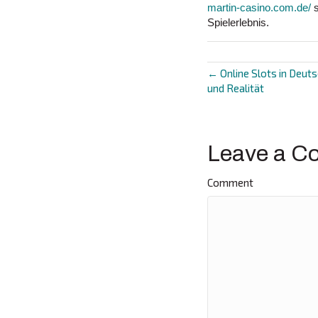
martin-casino.com.de/
s
Spielerlebnis.
← Online Slots in Deut
Posts
und Realität
navigat
Leave a C
Comment