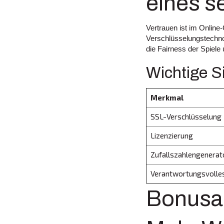
eines s
Vertrauen ist im Online
Verschlüsselungstechno
die Fairness der Spiele
Wichtige S
Merkmal
SSL-Verschlüsselung
Lizenzierung
Zufallszahlengenerat
Verantwortungsvolles
Bonusa