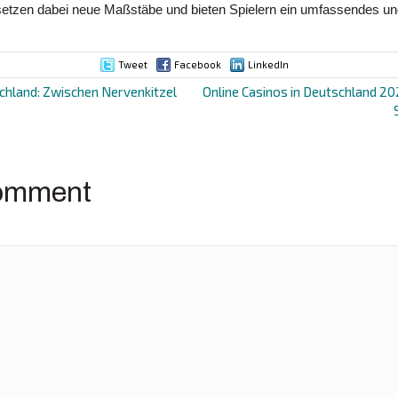
etzen dabei neue Maßstäbe und bieten Spielern ein umfassendes un
Tweet
Facebook
LinkedIn
schland: Zwischen Nervenkitzel
Online Casinos in Deutschland 20
ion
omment