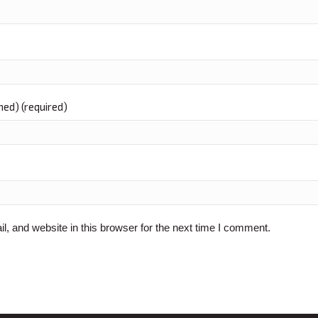
shed) (required)
 and website in this browser for the next time I comment.