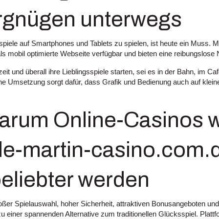
rgnügen unterwegs
spiele auf Smartphones und Tablets zu spielen, ist heute ein Muss. 
ls mobil optimierte Webseite verfügbar und bieten eine reibungslose 
eit und überall ihre Lieblingsspiele starten, sei es in der Bahn, im C
he Umsetzung sorgt dafür, dass Grafik und Bedienung auch auf klein
Warum Online-Casinos 
/de-martin-casino.com.
eliebter werden
ßer Spielauswahl, hoher Sicherheit, attraktiven Bonusangeboten und
 einer spannenden Alternative zum traditionellen Glücksspiel. Platt