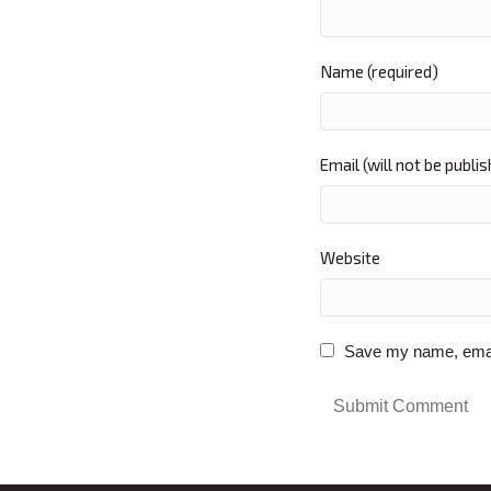
Name (required)
Email (will not be publi
Website
Save my name, email,