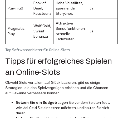
Book of
Hohe Volatilität,
Play’n GO
Dead,
spannende
Ja
Reactoonz
Storylines
Attraktive
Wolf Gold,
Pragmatic
Bonusfunktionen,
Sweet
Ja
Play
schnelle
Bonanza
Ladezeiten
Top Softwareanbieter für Online-Slots
Tipps für erfolgreiches Spielen
an Online-Slots
Obwohl Slots vor allem auf Glück basieren, gibt es einige
Strategien, die das Spielvergnügen erhöhen und die Chancen
auf Gewinne verbessern können:
Setzen Sie ein Budget:
Legen Sie vor dem Spielen fest,
wie viel Geld Sie einsetzen möchten, und halten Sie sich
daran.