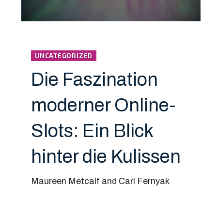
UNCATEGORIZED
Die Faszination
moderner Online-
Slots: Ein Blick
hinter die Kulissen
Maureen Metcalf and Carl Fernyak