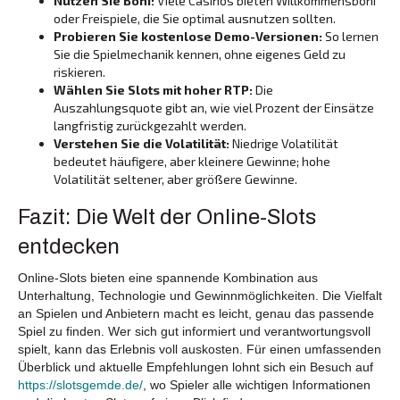
Nutzen Sie Boni:
Viele Casinos bieten Willkommensboni
oder Freispiele, die Sie optimal ausnutzen sollten.
Probieren Sie kostenlose Demo-Versionen:
So lernen
Sie die Spielmechanik kennen, ohne eigenes Geld zu
riskieren.
Wählen Sie Slots mit hoher RTP:
Die
Auszahlungsquote gibt an, wie viel Prozent der Einsätze
langfristig zurückgezahlt werden.
Verstehen Sie die Volatilität:
Niedrige Volatilität
bedeutet häufigere, aber kleinere Gewinne; hohe
Volatilität seltener, aber größere Gewinne.
Fazit: Die Welt der Online-Slots
entdecken
Online-Slots bieten eine spannende Kombination aus
Unterhaltung, Technologie und Gewinnmöglichkeiten. Die Vielfalt
an Spielen und Anbietern macht es leicht, genau das passende
Spiel zu finden. Wer sich gut informiert und verantwortungsvoll
spielt, kann das Erlebnis voll auskosten. Für einen umfassenden
Überblick und aktuelle Empfehlungen lohnt sich ein Besuch auf
https://slotsgemde.de/
, wo Spieler alle wichtigen Informationen