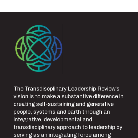
The Transdiscplinary Leadership Review’s
vision is to make a substantive difference in
creating self-sustaining and generative
people, systems and earth through an
integrative, developmental and
transdisciplinary approach to leadership by
serving as an integrating force among