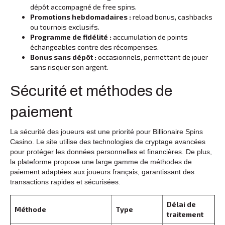
dépôt accompagné de free spins.
Promotions hebdomadaires :
reload bonus, cashbacks
ou tournois exclusifs.
Programme de fidélité :
accumulation de points
échangeables contre des récompenses.
Bonus sans dépôt :
occasionnels, permettant de jouer
sans risquer son argent.
Sécurité et méthodes de
paiement
La sécurité des joueurs est une priorité pour Billionaire Spins
Casino. Le site utilise des technologies de cryptage avancées
pour protéger les données personnelles et financières. De plus,
la plateforme propose une large gamme de méthodes de
paiement adaptées aux joueurs français, garantissant des
transactions rapides et sécurisées.
Délai de
Méthode
Type
traitement