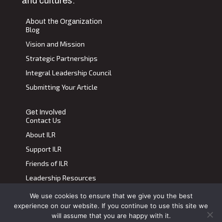
and cultures.
About the Organization
Blog
Vision and Mission
Strategic Partnerships
Integral Leadership Council
Submitting Your Article
Get Involved
Contact Us
About ILR
Support ILR
Friends of ILR
Leadership Resources
We use cookies to ensure that we give you the best
Terms of Use
|
Privacy Policy
experience on our website. If you continue to use this site we
Transdiscplinary Leadership Review, All Rights Reserved 2023
will assume that you are happy with it.