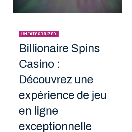
UNCATEGORIZED
Billionaire Spins
Casino :
Découvrez une
expérience de jeu
en ligne
exceptionnelle