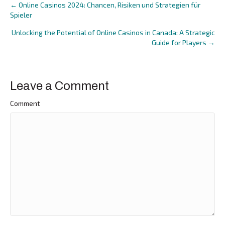
← Online Casinos 2024: Chancen, Risiken und Strategien für
Posts
Spieler
navigation
Unlocking the Potential of Online Casinos in Canada: A Strategic
Guide for Players →
Leave a Comment
Comment