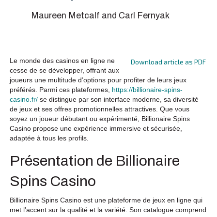
Maureen Metcalf and Carl Fernyak
Le monde des casinos en ligne ne
Download article as PDF
cesse de se développer, offrant aux
joueurs une multitude d’options pour profiter de leurs jeux
préférés. Parmi ces plateformes,
https://billionaire-spins-
casino.fr/
se distingue par son interface moderne, sa diversité
de jeux et ses offres promotionnelles attractives. Que vous
soyez un joueur débutant ou expérimenté, Billionaire Spins
Casino propose une expérience immersive et sécurisée,
adaptée à tous les profils.
Présentation de Billionaire
Spins Casino
Billionaire Spins Casino est une plateforme de jeux en ligne qui
met l’accent sur la qualité et la variété. Son catalogue comprend