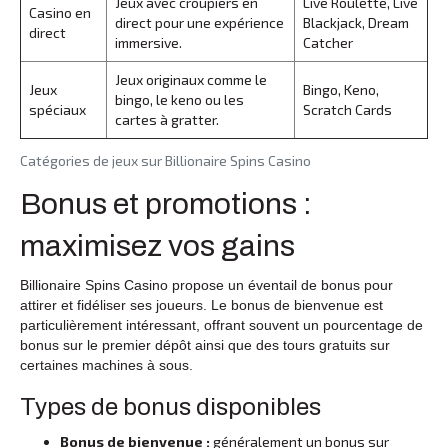
Jeux avec croupiers en
Live Roulette, Live
Casino en
direct pour une expérience
Blackjack, Dream
direct
immersive.
Catcher
Jeux originaux comme le
Jeux
Bingo, Keno,
bingo, le keno ou les
spéciaux
Scratch Cards
cartes à gratter.
Catégories de jeux sur Billionaire Spins Casino
Bonus et promotions :
maximisez vos gains
Billionaire Spins Casino propose un éventail de bonus pour
attirer et fidéliser ses joueurs. Le bonus de bienvenue est
particulièrement intéressant, offrant souvent un pourcentage de
bonus sur le premier dépôt ainsi que des tours gratuits sur
certaines machines à sous.
Types de bonus disponibles
Bonus de bienvenue :
généralement un bonus sur