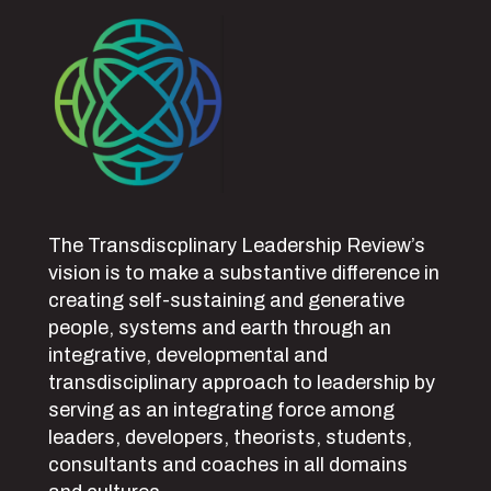
The Transdiscplinary Leadership Review’s
vision is to make a substantive difference in
creating self-sustaining and generative
people, systems and earth through an
integrative, developmental and
transdisciplinary approach to leadership by
serving as an integrating force among
leaders, developers, theorists, students,
consultants and coaches in all domains