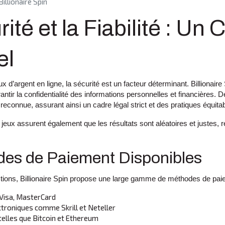
illionaire Spin
ité et la Fiabilité : Un C
el
 d’argent en ligne, la sécurité est un facteur déterminant. Billionaire 
ntir la confidentialité des informations personnelles et financières. D
 reconnue, assurant ainsi un cadre légal strict et des pratiques équita
 jeux assurent également que les résultats sont aléatoires et justes, 
es de Paiement Disponibles
sactions, Billionaire Spin propose une large gamme de méthodes de pai
 Visa, MasterCard
ctroniques comme Skrill et Neteller
elles que Bitcoin et Ethereum