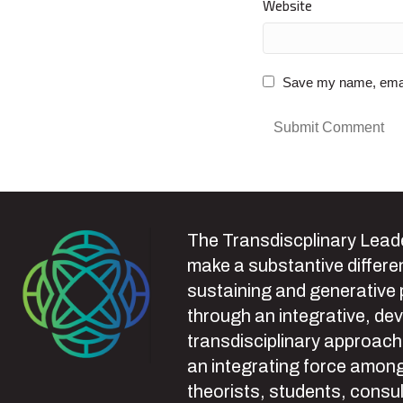
Website
Save my name, email,
The Transdiscplinary Leade
make a substantive differen
sustaining and generative
through an integrative, de
transdisciplinary approach
an integrating force among
theorists, students, consul