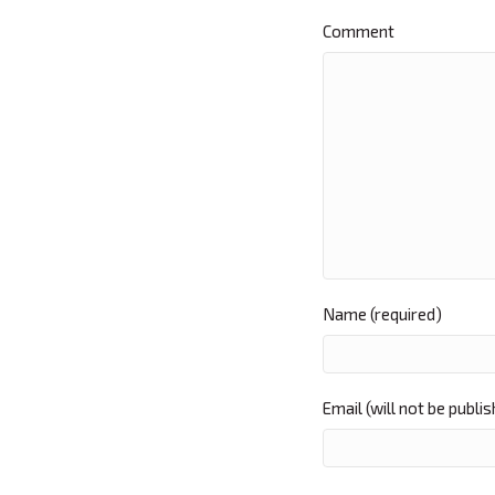
Comment
Name (required)
Email (will not be publi