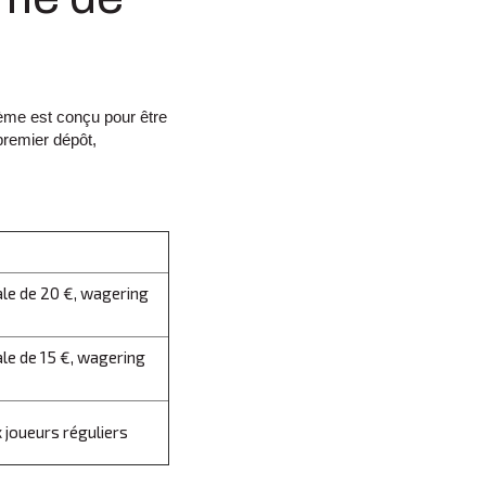
stème est conçu pour être
premier dépôt,
le de 20 €, wagering
le de 15 €, wagering
 joueurs réguliers