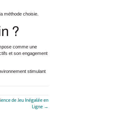
 la méthode choisie.
in ?
 s’impose comme une
actifs et son engagement
nvironnement stimulant
rience de Jeu Inégalée en
Ligne →