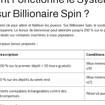
r Billionaire Spin ?
t clé pour attirer et fidéliser les joueurs. Sur Billionaire Spin, le sy
ansparent. Le bonus de bienvenue peut atteindre jusqu’à 200 % sur le 
tuits sur certaines machines à sous populaires.
ncipaux bonus proposés :
escription
Conditions
Mise minima
00 % sur le premier dépôt + 50 tours gratuits
x30
Mise minima
0 % sur les dépôts du week-end
x25
oints cumulables échangeables contre des
Réservé aux
récompenses