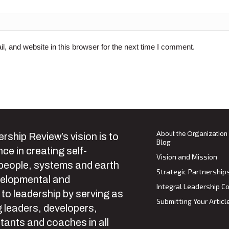
 and website in this browser for the next time I comment.
About the Organization
rship Review’s vision is to
Blog
ce in creating self-
Vision and Mission
 people, systems and earth
Strategic Partnership
velopmental and
Integral Leadership Co
 to leadership by serving as
Submitting Your Articl
 leaders, developers,
tants and coaches in all