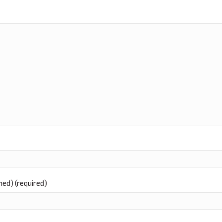
shed) (required)