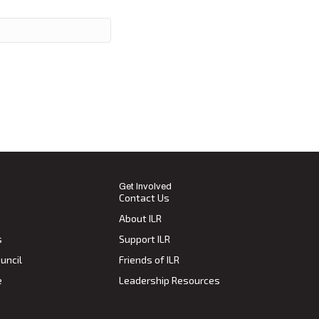
Get Involved
Contact Us
About ILR
s
Support ILR
uncil
Friends of ILR
e
Leadership Resources