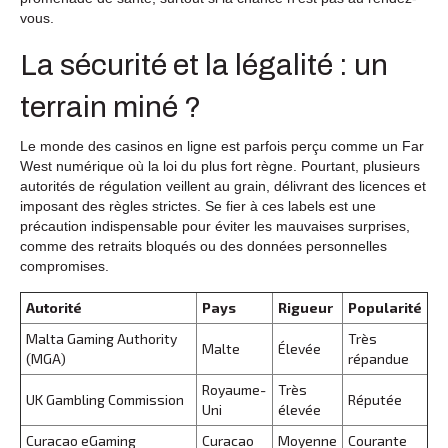
vous.
La sécurité et la légalité : un
terrain miné ?
Le monde des casinos en ligne est parfois perçu comme un Far
West numérique où la loi du plus fort règne. Pourtant, plusieurs
autorités de régulation veillent au grain, délivrant des licences et
imposant des règles strictes. Se fier à ces labels est une
précaution indispensable pour éviter les mauvaises surprises,
comme des retraits bloqués ou des données personnelles
compromises.
Autorité
Pays
Rigueur
Popularité
Malta Gaming Authority
Très
Malte
Élevée
(MGA)
répandue
Royaume-
Très
UK Gambling Commission
Réputée
Uni
élevée
Curacao eGaming
Curacao
Moyenne
Courante