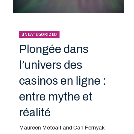
UNCATEGORIZED
Plongée dans
l’univers des
casinos en ligne :
entre mythe et
réalité
Maureen Metcalf and Carl Fernyak