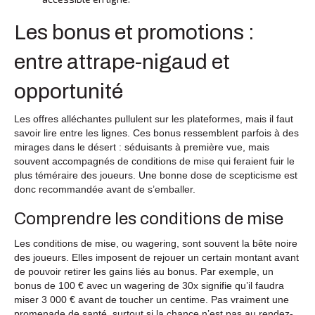
Les bonus et promotions :
entre attrape-nigaud et
opportunité
Les offres alléchantes pullulent sur les plateformes, mais il faut
savoir lire entre les lignes. Ces bonus ressemblent parfois à des
mirages dans le désert : séduisants à première vue, mais
souvent accompagnés de conditions de mise qui feraient fuir le
plus téméraire des joueurs. Une bonne dose de scepticisme est
donc recommandée avant de s’emballer.
Comprendre les conditions de mise
Les conditions de mise, ou wagering, sont souvent la bête noire
des joueurs. Elles imposent de rejouer un certain montant avant
de pouvoir retirer les gains liés au bonus. Par exemple, un
bonus de 100 € avec un wagering de 30x signifie qu’il faudra
miser 3 000 € avant de toucher un centime. Pas vraiment une
promenade de santé, surtout si la chance n’est pas au rendez-