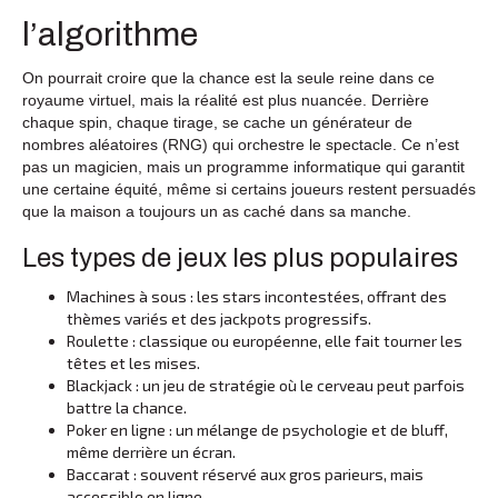
l’algorithme
On pourrait croire que la chance est la seule reine dans ce
royaume virtuel, mais la réalité est plus nuancée. Derrière
chaque spin, chaque tirage, se cache un générateur de
nombres aléatoires (RNG) qui orchestre le spectacle. Ce n’est
pas un magicien, mais un programme informatique qui garantit
une certaine équité, même si certains joueurs restent persuadés
que la maison a toujours un as caché dans sa manche.
Les types de jeux les plus populaires
Machines à sous : les stars incontestées, offrant des
thèmes variés et des jackpots progressifs.
Roulette : classique ou européenne, elle fait tourner les
têtes et les mises.
Blackjack : un jeu de stratégie où le cerveau peut parfois
battre la chance.
Poker en ligne : un mélange de psychologie et de bluff,
même derrière un écran.
Baccarat : souvent réservé aux gros parieurs, mais
accessible en ligne.