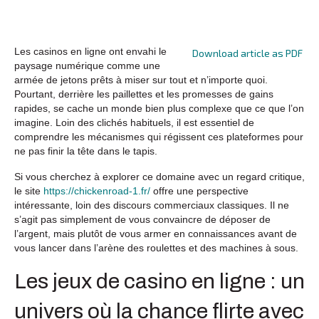
Les casinos en ligne ont envahi le
Download article as PDF
paysage numérique comme une
armée de jetons prêts à miser sur tout et n’importe quoi.
Pourtant, derrière les paillettes et les promesses de gains
rapides, se cache un monde bien plus complexe que ce que l’on
imagine. Loin des clichés habituels, il est essentiel de
comprendre les mécanismes qui régissent ces plateformes pour
ne pas finir la tête dans le tapis.
Si vous cherchez à explorer ce domaine avec un regard critique,
le site
https://chickenroad-1.fr/
offre une perspective
intéressante, loin des discours commerciaux classiques. Il ne
s’agit pas simplement de vous convaincre de déposer de
l’argent, mais plutôt de vous armer en connaissances avant de
vous lancer dans l’arène des roulettes et des machines à sous.
Les jeux de casino en ligne : un
univers où la chance flirte avec