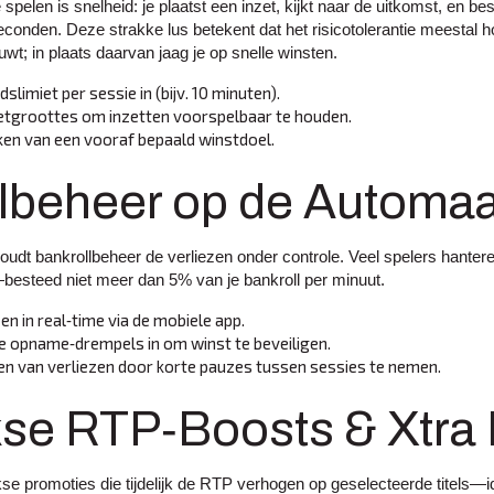
pelen is snelheid: je plaatst een inzet, kijkt naar de uitkomst, en besl
conden. Deze strakke lus betekent dat het risicotolerantie meestal h
uwt; in plaats daarvan jaag je op snelle winsten.
jdslimiet per sessie in (bijv. 10 minuten).
zetgroottes om inzetten voorspelbaar te houden.
ken van een vooraf bepaald winstdoel.
lbeheer op de Automaa
houdt bankrollbeheer de verliezen onder controle. Veel spelers hanter
besteed niet meer dan 5% van je bankroll per minuut.
en in real‑time via de mobiele app.
e opname‑drempels in om winst te beveiligen.
en van verliezen door korte pauzes tussen sessies te nemen.
kse RTP‑Boosts & Xtra
kse promoties die tijdelijk de RTP verhogen op geselecteerde titels—i