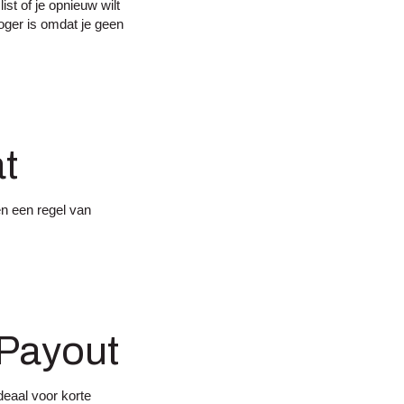
ist of je opnieuw wilt
oger is omdat je geen
t
en een regel van
 Payout
deaal voor korte