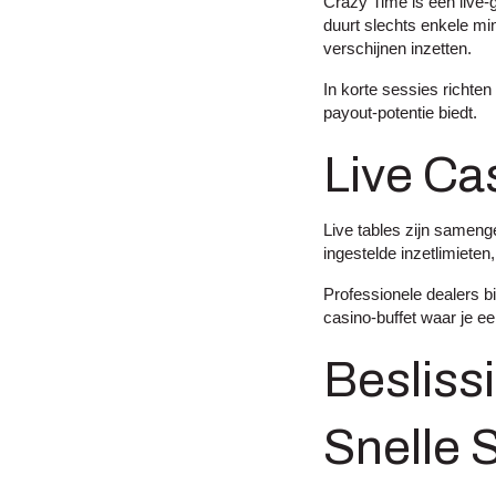
Crazy Time is een live‑
duurt slechts enkele mi
verschijnen inzetten.
In korte sessies richte
payout‑potentie biedt.
Live Ca
Live tables zijn samenge
ingestelde inzetlimiete
Professionele dealers 
casino‑buffet waar je e
Besliss
Snelle 