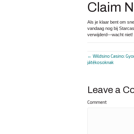
Claim N
Als je klaar bent om sne
vandaag nog bij Starcas
verwijderd—wacht niet!
← Wildsino Casino: Gy
Posts
játékosoknak
navigat
Leave a C
Comment