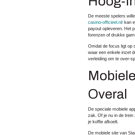
Hoog‑In
De meeste spelers wille
casino-officieel.nl/
kan e
payout opleveren. Het 
forenzen of drukke gam
Omdat de focus ligt op sn
waar een enkele inzet d
verleiding om te over‑s
Mobiele
Overal
De speciale mobiele app
zak. Of je nu in de trei
je koffie afkoelt.
De mobiele site van Sta