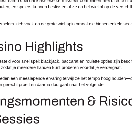
gestreamd spel dat klassieke kermissfeer combineert met directe uitb
nuten, en spelers kunnen beslissen of ze op het wiel of op de verschi
n spelers zich vaak op de grote wiel‑spin omdat die binnen enkele se
sino Highlights
steld voor snel spel: blackjack, baccarat en roulette opties zijn bes
n, zodat je meerdere handen kunt proberen voordat je verdergaat.
bieden een meeslepende ervaring terwijl ze het tempo hoog houden—
en gerecht proeft en daarna doorgaat naar het volgende.
ingsmomenten & Risico
Sessies