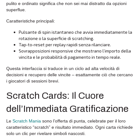
pulito e ordinato significa che non sei mai distratto da opzioni
superflue.
Caratteristiche principali:
Pulsante di spin istantaneo che avvia immediatamente la
rotazione o la superficie di scratching.
Tap‑to‑reset per replay rapidi senza rilanciare.
Sovrapposizioni responsive che mostrano l’importo della
vincita e le probabilità di pagamento in tempo reale.
Questa interfaccia si traduce in un ciclo ad alta velocità di
decisioni e recupero delle vincite – esattamente ciò che cercano
i giocatori di sessioni brevi.
Scratch Cards: Il Cuore
dell’Immediata Gratificazione
Le
Scratch Mania
sono l’offerta di punta, celebrate per il loro
caratteristico “scratch” e risultato immediato. Ogni carta richiede
solo un clic per rivelare simboli nascosti.