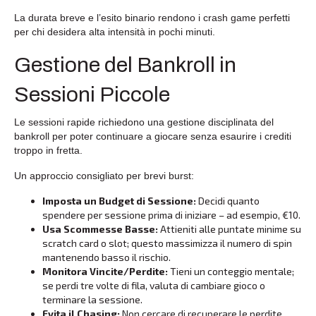
La durata breve e l’esito binario rendono i crash game perfetti
per chi desidera alta intensità in pochi minuti.
Gestione del Bankroll in
Sessioni Piccole
Le sessioni rapide richiedono una gestione disciplinata del
bankroll per poter continuare a giocare senza esaurire i crediti
troppo in fretta.
Un approccio consigliato per brevi burst:
Imposta un Budget di Sessione:
Decidi quanto
spendere per sessione prima di iniziare – ad esempio, €10.
Usa Scommesse Basse:
Attieniti alle puntate minime su
scratch card o slot; questo massimizza il numero di spin
mantenendo basso il rischio.
Monitora Vincite/Perdite:
Tieni un conteggio mentale;
se perdi tre volte di fila, valuta di cambiare gioco o
terminare la sessione.
Evita il Chasing:
Non cercare di recuperare le perdite