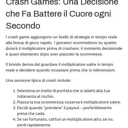
Crash Games: Una Decisione
che Fa Battere il Cuore ogni
Secondo
I crash game aggiungono un livello di strategia in tempo reale
alla lineup di gioco rapido. I giocatori scommettono su quanto
durerà il moltiplicatore prima di crashare; il momento decisionale
è quasi istantaneo dopo aver piazzato la scommessa.
Il brivido deriva dal guardare il moltiplicatore salire in tempo
reale e decidere quando incassare prima che si ridimensioni.
Una sessione tipica di crash include:
Seleziona un livello di puntata che si adatti alla tua
tolleranza al rischio.
Piazza la tua scommessa; osserva il moltiplicatore salire.
Decidi quando “prendere” il payout – preferibilmente
prima che cada.
Se sei fortunato, catturi un moltiplicatore alto; se no,
perdi rapidamente.