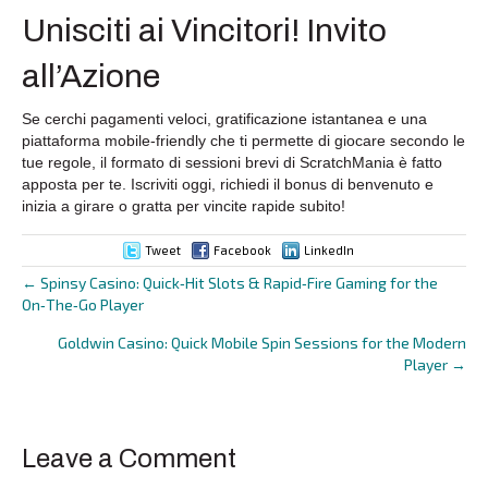
Unisciti ai Vincitori! Invito
all’Azione
Se cerchi pagamenti veloci, gratificazione istantanea e una
piattaforma mobile-friendly che ti permette di giocare secondo le
tue regole, il formato di sessioni brevi di ScratchMania è fatto
apposta per te. Iscriviti oggi, richiedi il bonus di benvenuto e
inizia a girare o gratta per vincite rapide subito!
Tweet
Facebook
LinkedIn
← Spinsy Casino: Quick‑Hit Slots & Rapid‑Fire Gaming for the
Posts
On‑The‑Go Player
navigation
Goldwin Casino: Quick Mobile Spin Sessions for the Modern
Player →
Leave a Comment