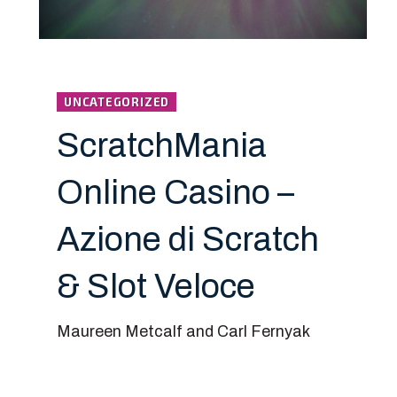
UNCATEGORIZED
ScratchMania
Online Casino –
Azione di Scratch
& Slot Veloce
Maureen Metcalf and Carl Fernyak