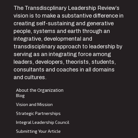
The Transdiscplinary Leadership Review’s
vision is to make a substantive difference in
creating self-sustaining and generative
people, systems and earth through an
integrative, developmental and
transdisciplinary approach to leadership by
serving as an integrating force among
leaders, developers, theorists, students,
consultants and coaches in all domains
and cultures.
About the Organization
Blog
Vision and Mission
Strategic Partnerships
Integral Leadership Council
Submitting Your Article