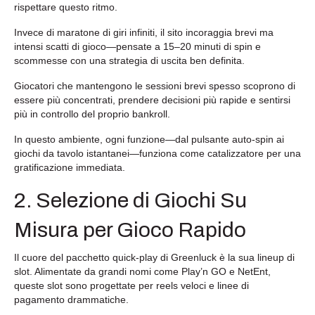
rispettare questo ritmo.
Invece di maratone di giri infiniti, il sito incoraggia brevi ma
intensi scatti di gioco—pensate a 15–20 minuti di spin e
scommesse con una strategia di uscita ben definita.
Giocatori che mantengono le sessioni brevi spesso scoprono di
essere più concentrati, prendere decisioni più rapide e sentirsi
più in controllo del proprio bankroll.
In questo ambiente, ogni funzione—dal pulsante auto‑spin ai
giochi da tavolo istantanei—funziona come catalizzatore per una
gratificazione immediata.
2. Selezione di Giochi Su
Misura per Gioco Rapido
Il cuore del pacchetto quick‑play di Greenluck è la sua lineup di
slot. Alimentate da grandi nomi come Play’n GO e NetEnt,
queste slot sono progettate per reels veloci e linee di
pagamento drammatiche.