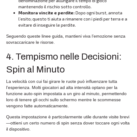
denominazione per allungare il tempo di gioco
mantenendo il rischio sotto controllo.
Monitora vincite e perdite:
Dopo ogni burst, annota
l’esito; questo ti aiuta a rimanere con i piedi per terra e a
evitare di inseguire le perdite.
Seguendo queste linee guida, mantieni viva l’emozione senza
sovraccaricare le risorse.
4. Tempismo nelle Decisioni:
Spin al Minuto
La velocità con cui fai girare le ruote può influenzare tutta
l’esperienza. Molti giocatori ad alta intensità optano per la
funzione auto‑spin impostata a un giro al minuto, permettendo
loro di tenere gli occhi sullo schermo mentre le scommesse
vengono fatte automaticamente.
Questa impostazione è particolarmente utile durante visite brevi
—ottieni un certo numero di spin senza dover toccare ogni volta
il dispositivo.