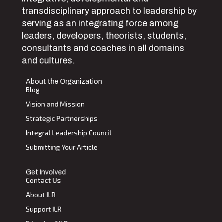
transdisciplinary approach to leadership by
serving as an integrating force among
leaders, developers, theorists, students,
consultants and coaches in all domains
and cultures.
About the Organization
Blog
Vision and Mission
Strategic Partnerships
Integral Leadership Council
Submitting Your Article
Get Involved
Contact Us
About ILR
Support ILR