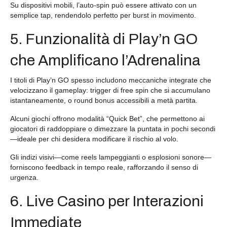
Su dispositivi mobili, l’auto‑spin può essere attivato con un
semplice tap, rendendolo perfetto per burst in movimento.
5. Funzionalità di Play’n GO
che Amplificano l’Adrenalina
I titoli di Play’n GO spesso includono meccaniche integrate che
velocizzano il gameplay: trigger di free spin che si accumulano
istantaneamente, o round bonus accessibili a metà partita.
Alcuni giochi offrono modalità “Quick Bet”, che permettono ai
giocatori di raddoppiare o dimezzare la puntata in pochi secondi
—ideale per chi desidera modificare il rischio al volo.
Gli indizi visivi—come reels lampeggianti o esplosioni sonore—
forniscono feedback in tempo reale, rafforzando il senso di
urgenza.
6. Live Casino per Interazioni
Immediate