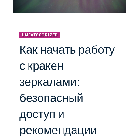
UNCATEGORIZED
Как начать работу
с кракен
зеркалами:
безопасный
доступ и
рекомендации