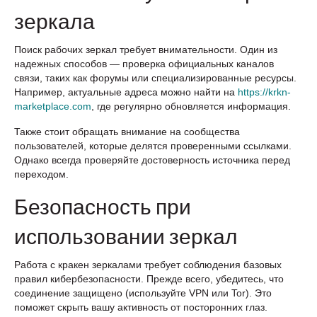
зеркала
Поиск рабочих зеркал требует внимательности. Один из
надежных способов — проверка официальных каналов
связи, таких как форумы или специализированные ресурсы.
Например, актуальные адреса можно найти на
https://krkn-
marketplace.com
, где регулярно обновляется информация.
Также стоит обращать внимание на сообщества
пользователей, которые делятся проверенными ссылками.
Однако всегда проверяйте достоверность источника перед
переходом.
Безопасность при
использовании зеркал
Работа с кракен зеркалами требует соблюдения базовых
правил кибербезопасности. Прежде всего, убедитесь, что
соединение защищено (используйте VPN или Tor). Это
поможет скрыть вашу активность от посторонних глаз.