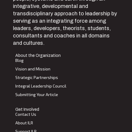
integrative, developmental and
transdisciplinary approach to leadership by
serving as an integrating force among
leaders, developers, theorists, students,
consultants and coaches in all domains
and cultures.
About the Organization
Blog
Vision and Mission
Strategic Partnerships
Integral Leadership Council
Submitting Your Article
Get Involved
Contact Us
About ILR
Support ILR