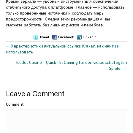
Кракен зеркала — удобный инструмент для обеспечения
стабильного доступа к платформе. Главное — использовать
только проверенные источники и соблюдать меры
предосторожности. Следуя этим рекомендациям, вы
сможете работать без лишних рисков и перебоев.
Tweet
Facebook
LinkedIn
← Характеристики актуальной ссылки Kraken: как найти и
Posts
использовать
navigation
IceBet Casino – Quick‑Hit Gaming für den vielbeschäftigten
Spieler →
Leave a Comment
Comment