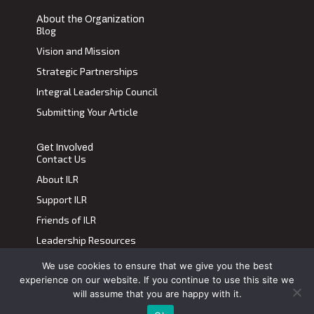
About the Organization
Blog
Vision and Mission
Strategic Partnerships
Integral Leadership Council
Submitting Your Article
Get Involved
Contact Us
About ILR
Support ILR
Friends of ILR
Leadership Resources
We use cookies to ensure that we give you the best
Terms of Use
|
Privacy Policy
experience on our website. If you continue to use this site we
Transdiscplinary Leadership Review, All Rights Reserved 2023
will assume that you are happy with it.