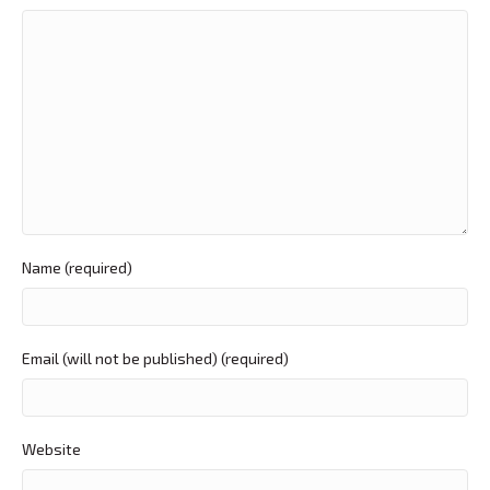
Name (required)
Email (will not be published) (required)
Website