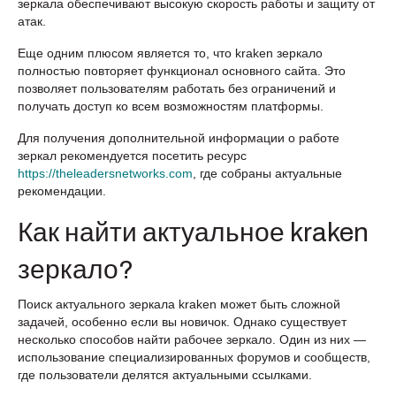
зеркала обеспечивают высокую скорость работы и защиту от
атак.
Еще одним плюсом является то, что kraken зеркало
полностью повторяет функционал основного сайта. Это
позволяет пользователям работать без ограничений и
получать доступ ко всем возможностям платформы.
Для получения дополнительной информации о работе
зеркал рекомендуется посетить ресурс
https://theleadersnetworks.com
, где собраны актуальные
рекомендации.
Как найти актуальное kraken
зеркало?
Поиск актуального зеркала kraken может быть сложной
задачей, особенно если вы новичок. Однако существует
несколько способов найти рабочее зеркало. Один из них —
использование специализированных форумов и сообществ,
где пользователи делятся актуальными ссылками.