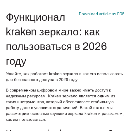
Download article as PDF
Функционал
kraken зеркало: как
пользоваться в 2026
году
Узнайте, как работает kraken зеркало и как его использовать
для безопасного доступа в 2026 году.
В современном цифровом мире важно иметь доступ к
надежным ресурсам. Kraken зеркало является одним из
таких инструментов, который обеспечивает стабильную
работу даже в условиях ограничений. В этой статье мы
рассмотрим основные функции зеркала kraken и расскажем,
как им пользоваться.