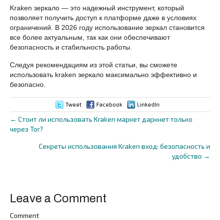
Kraken зеркало — это надежный инструмент, который
позволяет получить доступ к платформе даже в условиях
ограничений. В 2026 году использование зеркал становится
все более актуальным, так как они обеспечивают
безопасность и стабильность работы.
Следуя рекомендациям из этой статьи, вы сможете
использовать kraken зеркало максимально эффективно и
безопасно.
Tweet
Facebook
LinkedIn
← Стоит ли использовать Kraken маркет даркнет только
Posts
через Tor?
navigation
Секреты использования Kraken вход: безопасность и
удобство →
Leave a Comment
Comment