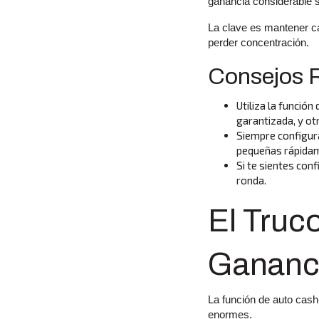
ganancia considerable si
La clave es mantener c
perder concentración.
Consejos R
Utiliza la funció
garantizada, y o
Siempre configura
pequeñas rápida
Si te sientes con
ronda.
El Truc
Gananc
La función de auto cash‑
enormes.