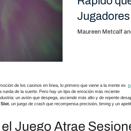
Rápido que
Jugadores 
Maureen Metcalf an
oción de los casinos en línea, lo primero que viene a la mente es
D
na rueda de la suerte. Pero hay un tipo de emoción más reciente
ndustria: un avión que despega, asciende más alto y de repente desap
 Slot
, un juego de crash que recompensa precisión, timing y un apeti
 el Juego Atrae Sesion