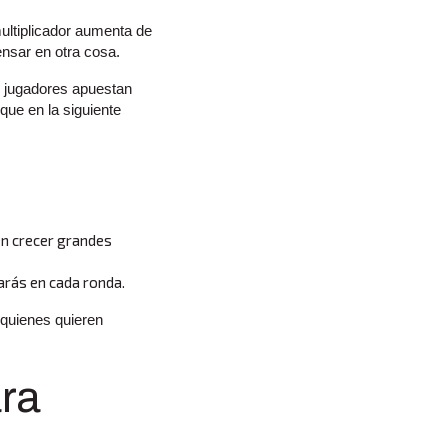
ultiplicador aumenta de
nsar en otra cosa.
s jugadores apuestan
que en la siguiente
n crecer grandes
arás en cada ronda.
quienes quieren
ra