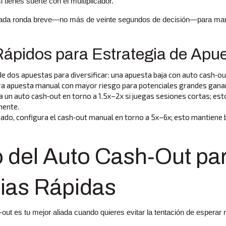
 tienes suerte con el multiplicador.
ada ronda breve—no más de veinte segundos de decisión—para mant
ápidos para Estrategia de Apu
n de dos apuestas para diversificar: una apuesta baja con auto cash‑o
tra apuesta manual con mayor riesgo para potenciales grandes gana
 un auto cash‑out en torno a 1.5x–2x si juegas sesiones cortas; es
mente.
fiado, configura el cash‑out manual en torno a 5x–6x; esto mantiene 
o del Auto Cash‑Out pa
ias Rápidas
out es tu mejor aliada cuando quieres evitar la tentación de esperar 