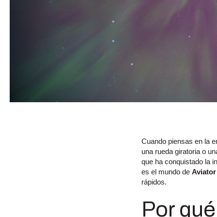
Cuando piensas en la em
una rueda giratoria o u
que ha conquistado la i
es el mundo de
Aviator
rápidos.
Por qué