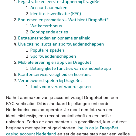
Registratie en eerste stappen bij DragoBet
Account aanmaken
Identiteitsverificatie (KYC)
Bonussen en promoties – Wat biedt DragoBet?
Welkomstbonus
Doorlopende acties
Betaalmethoden en opname snelheid
Live casino, slots en sportweddenschappen
Populaire spellen
Sportweddenschappen
Mobiele ervaring en app van DragoBet
Belangrijkste functies van de mobiele app
Klantenservice, veiligheid en licenties
Verantwoord spelen bij DragoBet
Tools voor verantwoord spelen
Na het aanmaken van je account vraagt DragoBet om een
KYC‑verificatie. Dit is standaard bij elke gelicentieerde
Nederlandse casino‑operator. Je moet een foto van een
identiteitsbewijs, een recent bankafschrift en een selfie
uploaden. Zodra de documenten zijn geverifieerd, kun je direct
beginnen met spelen of geld storten.
log in op je DragoBet
casino account Nederland
en zet de eerste stap naar een veilige