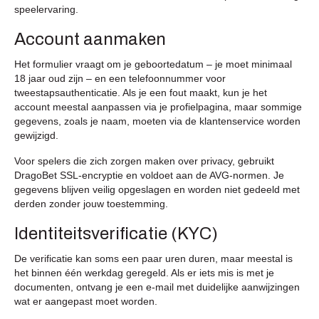
speelervaring.
Account aanmaken
Het formulier vraagt om je geboortedatum – je moet minimaal
18 jaar oud zijn – en een telefoonnummer voor
tweestapsauthenticatie. Als je een fout maakt, kun je het
account meestal aanpassen via je profielpagina, maar sommige
gegevens, zoals je naam, moeten via de klantenservice worden
gewijzigd.
Voor spelers die zich zorgen maken over privacy, gebruikt
DragoBet SSL‑encryptie en voldoet aan de AVG‑normen. Je
gegevens blijven veilig opgeslagen en worden niet gedeeld met
derden zonder jouw toestemming.
Identiteitsverificatie (KYC)
De verificatie kan soms een paar uren duren, maar meestal is
het binnen één werkdag geregeld. Als er iets mis is met je
documenten, ontvang je een e‑mail met duidelijke aanwijzingen
wat er aangepast moet worden.