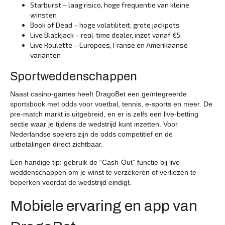
Starburst – laag risico, hoge frequentie van kleine
winsten
Book of Dead – hoge volatiliteit, grote jackpots
Live Blackjack – real‑time dealer, inzet vanaf €5
Live Roulette – Europees, Franse en Amerikaanse
varianten
Sportweddenschappen
Naast casino‑games heeft DragoBet een geïntegreerde
sportsbook met odds voor voetbal, tennis, e‑sports en meer. De
pre‑match markt is uitgebreid, en er is zelfs een live‑betting
sectie waar je tijdens de wedstrijd kunt inzetten. Voor
Nederlandse spelers zijn de odds competitief en de
uitbetalingen direct zichtbaar.
Een handige tip: gebruik de “Cash‑Out” functie bij live
weddenschappen om je winst te verzekeren of verliezen te
beperken voordat de wedstrijd eindigt.
Mobiele ervaring en app van