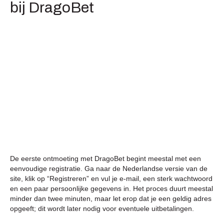
bij DragoBet
De eerste ontmoeting met DragoBet begint meestal met een
eenvoudige registratie. Ga naar de Nederlandse versie van de
site, klik op “Registreren” en vul je e‑mail, een sterk wachtwoord
en een paar persoonlijke gegevens in. Het proces duurt meestal
minder dan twee minuten, maar let erop dat je een geldig adres
opgeeft; dit wordt later nodig voor eventuele uitbetalingen.