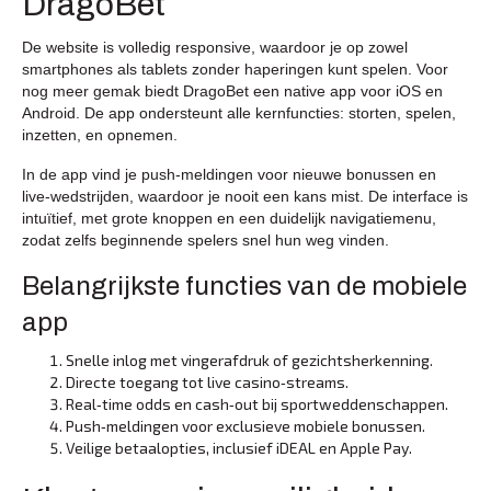
DragoBet
De website is volledig responsive, waardoor je op zowel
smartphones als tablets zonder haperingen kunt spelen. Voor
nog meer gemak biedt DragoBet een native app voor iOS en
Android. De app ondersteunt alle kernfuncties: storten, spelen,
inzetten, en opnemen.
In de app vind je push‑meldingen voor nieuwe bonussen en
live‑wedstrijden, waardoor je nooit een kans mist. De interface is
intuïtief, met grote knoppen en een duidelijk navigatiemenu,
zodat zelfs beginnende spelers snel hun weg vinden.
Belangrijkste functies van de mobiele
app
Snelle inlog met vingerafdruk of gezichtsherkenning.
Directe toegang tot live casino‑streams.
Real‑time odds en cash‑out bij sportweddenschappen.
Push‑meldingen voor exclusieve mobiele bonussen.
Veilige betaalopties, inclusief iDEAL en Apple Pay.