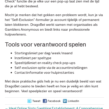
Check” functie die je elke uur een pop‑up laat zien met de tijd
die je al hebt besteed.
Mocht je merken dat het gokken een probleem wordt, kun je via
het “Self‑Exclusion”‑formulier je account tijdelijk of permanent
laten blokkeren. DragoBet werkt samen met organisaties als
Gamblers Anonymous en biedt links naar professionele
hulpverleners.
Tools voor verantwoord spelen
Stortingslimiet per dag/week/maand
Inzetlimiet per speltype
Speeltijdlimiet en reality check pop‑ups
Self‑exclusion optie via de accountinstellingen
Contactinformatie voor hulpinstanties
Met deze praktische gids heb je nu een duidelijk beeld van wat
DragoBet casino te bieden heeft en hoe je veilig en slim kunt
beginnen. Veel speelplezier en speel verantwoord!
Tweet
Facebook
LinkedIn
← Ideal Online Slots Gambling Establishment: A Comprehensive