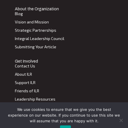
About the Organization
Blog
Vision and Mission
Strategic Partnerships
Integral Leadership Council
Submitting Your Article
Get Involved
Contact Us
About ILR
Support ILR
Friends of ILR
Leadership Resources
We use cookies to ensure that we give you the best
Terms of Use
|
Privacy Policy
experience on our website. If you continue to use this site we
Transdiscplinary Leadership Review, All Rights Reserved 2023
will assume that you are happy with it.