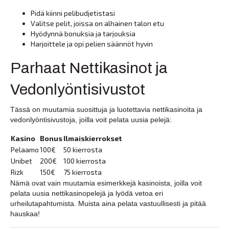
Pidä kiinni pelibudjetistasi
Valitse pelit, joissa on alhainen talon etu
Hyödynnä bonuksia ja tarjouksia
Harjoittele ja opi pelien säännöt hyvin
Parhaat Nettikasinot ja
Vedonlyöntisivustot
Tässä on muutamia suosittuja ja luotettavia nettikasinoita ja
vedonlyöntisivustoja, joilla voit pelata uusia pelejä:
Kasino
Bonus
Ilmaiskierrokset
Pelaamo
100€
50 kierrosta
Unibet
200€
100 kierrosta
Rizk
150€
75 kierrosta
Nämä ovat vain muutamia esimerkkejä kasinoista, joilla voit
pelata uusia nettikasinopelejä ja lyödä vetoa eri
urheilutapahtumista. Muista aina pelata vastuullisesti ja pitää
hauskaa!