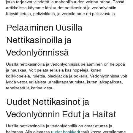
jotka tarjoavat viihdettä ja mahdollisuuden voittaa rahaa. Tässä
artikkelissa käymme läpi uudet nettikasinot ja vedonlyöntiin
liittyviä tietoja, pelivinkkejä, ja vertailemme eri pelisivustoja.
Pelaaminen Uusilla
Nettikasinoilla ja
Vedonlyönnissä
Uusilla nettikasinoilla ja vedonlyönnissä pelaaminen on helppoa
ja hauskaa. Voit pelata erilaisia kasinopelejä, kuten
kolikkopelejä, rulettia, blackjackia ja pokeria. Vedonlyönnissä voit
lyödä vetoa erilaisista urheilutapahtumista, kuten jalkapallosta,
tennisestä ja koripallosta.
Uudet Nettikasinot ja
Vedonlyönnin Edut ja Haitat
Uusilla nettikasinoilla ja vedonlyönnillä on omat etunsa ja
haittansa. Alla olevassa
uudet bookkerit
taulukossa vertailemme