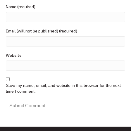
Name (required)
Email (will not be published) (required)
Website
Save my name, email, and website in this browser for the next
time I comment.