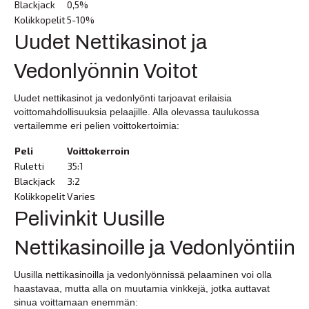
Blackjack
0,5%
Kolikkopelit
5-10%
Uudet Nettikasinot ja
Vedonlyönnin Voitot
Uudet nettikasinot ja vedonlyönti tarjoavat erilaisia
voittomahdollisuuksia pelaajille. Alla olevassa taulukossa
vertailemme eri pelien voittokertoimia:
Peli
Voittokerroin
Ruletti
35:1
Blackjack
3:2
Kolikkopelit
Varies
Pelivinkit Uusille
Nettikasinoille ja Vedonlyöntiin
Uusilla nettikasinoilla ja vedonlyönnissä pelaaminen voi olla
haastavaa, mutta alla on muutamia vinkkejä, jotka auttavat
sinua voittamaan enemmän: