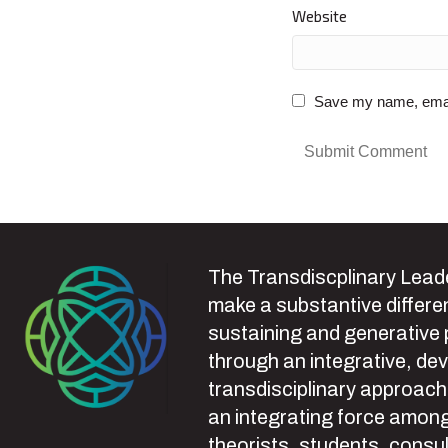
Website
Save my name, email,
The Transdiscplinary Leade
make a substantive differen
sustaining and generative
through an integrative, de
transdisciplinary approach
an integrating force among
theorists, students, consul