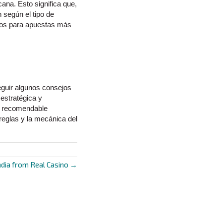
cana. Esto significa que,
 según el tipo de
jos para apuestas más
eguir algunos consejos
 estratégica y
es recomendable
 reglas y la mecánica del
ndia from Real Casino →