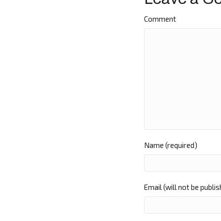
Comment
Name (required)
Email (will not be publi