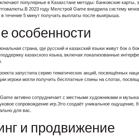
ключают популярные в Казахстане методы: банковские карты, 
иптовалюты.В 2023 году Мелстрой Game внедрила систему мгно
в течение 5 минут получать выплаты после выигрыша.
е особенности
иональная страна, где русский и казахский языки живут бок о 
поддержку казахского языка, включая локализованные интерфе
.
проекта запустила серию тематических акций, посвящённых нац
ции игроки могли получить бесплатные спины на слотах, посвя
 Game активно сотрудничает с местными художниками и музыкан
вуковое сопровождение игр.Это создаёт уникальное ощущение, б
ально для вас.
инг и продвижение