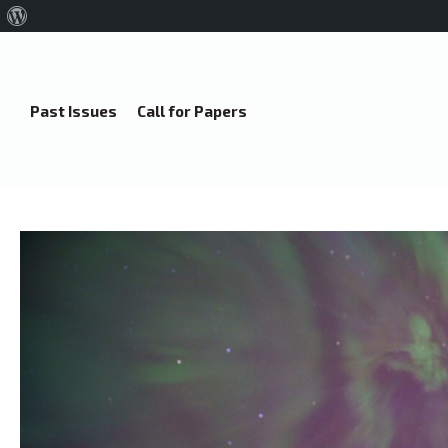
About
WordPress
Past Issues
Call for Papers