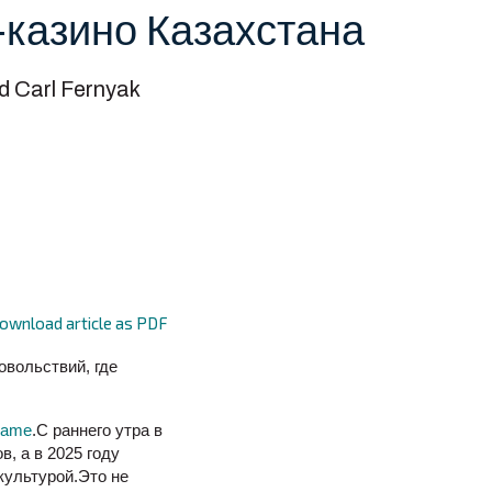
‑казино Казахстана
d Carl Fernyak
ownload article as PDF
овольствий, где
game
.С раннего утра в
, а в 2025 году
культурой.Это не