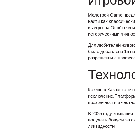
Игрово
Мелстрой Game предла
найти как классическ
выигрыша.Особое вни
историческими личнос
Для любителей живого 
было добавлено 15 но
разрешении с профес
Техноло
Казино в Казахстане 
исключение.Платформа
прозрачности и честно
В 2025 году компания 
получать бонусы за а
ликвидности.