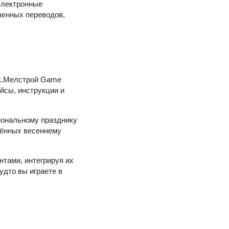
электронные
венных переводов,
бок.Мелстрой Game
йсы, инструкции и
иональному празднику
щённых весеннему
тами, интегрируя их
удто вы играете в