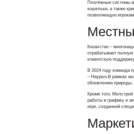
Платёжные системы в
кошельки, а также кр
позволяющую игрокам 
Местны
Казахстан – многонац
отрабатывает полную 
клиентскую поддержку
В 2024 году команда 
– Наурыз.В рамках ак
обновлению природы.
Кроме того, Мелстрой
работы в графику и з
игре, созданной специ
Маркет