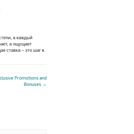
т
степи, а каждый
вает, а ощущает
я ставка – это шаг в
xclusive Promotions and
Bonuses →