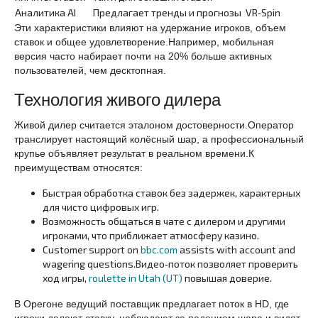
Аналитика AI
Предлагает тренды и прогнозы
VR‑Spin
Эти характеристики влияют на удержание игроков, объем
ставок и общее удовлетворение.Например, мобильная
версия часто набирает почти на 20% больше активных
пользователей, чем десктопная.
Технология живого дилера
Живой дилер считается эталоном достоверности.Оператор
транслирует настоящий колёсный шар, а профессиональный
крупье объявляет результат в реальном времени.К
преимуществам относятся:
Быстрая обработка ставок без задержек, характерных
для чисто цифровых игр.
Возможность общаться в чате с дилером и другими
игроками, что приближает атмосферу казино.
Customer support on
bbc.com
assists with account and
wagering questions.Видео‑поток позволяет проверить
ход игры,
roulette in Utah (UT)
повышая доверие.
В Орегоне ведущий поставщик предлагает поток в HD, где
игроки делают ставку, наблюдают за падением шара и видят