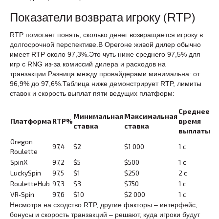
Показатели возврата игроку (RTP)
RTP помогает понять, сколько денег возвращается игроку в
долгосрочной перспективе.В Орегоне живой дилер обычно
имеет RTP около 97,3%.Это чуть ниже среднего 97,5% для
игр с RNG из‑за комиссий дилера и расходов на
транзакции.Разница между провайдерами минимальна: от
96,9% до 97,6%.Таблица ниже демонстрирует RTP, лимиты
ставок и скорость выплат пяти ведущих платформ:
Среднее
Минимальная
Максимальная
Платформа
RTP%
время
ставка
ставка
выплаты
Oregon
97,4
$2
$1 000
1 с
Roulette
SpinX
97,2
$5
$500
1 с
LuckySpin
97,5
$1
$250
2 с
RouletteHub
97,3
$3
$750
1 с
VR‑Spin
97,6
$10
$2 000
1 с
Несмотря на сходство RTP, другие факторы – интерфейс,
бонусы и скорость транзакций – решают, куда игроки будут