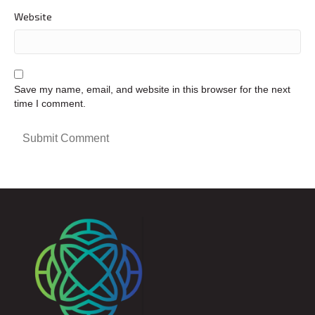
Website
Save my name, email, and website in this browser for the next
time I comment.