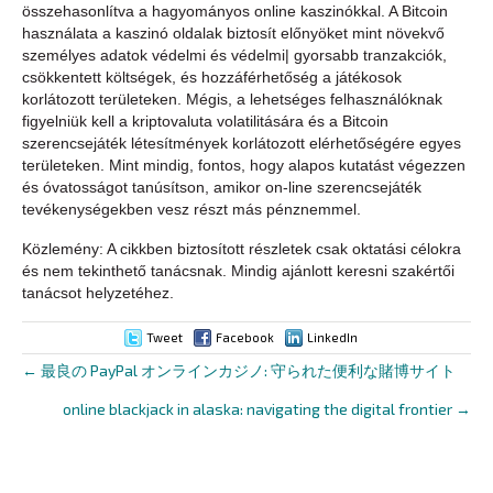
összehasonlítva a hagyományos online kaszinókkal. A Bitcoin
használata a kaszinó oldalak biztosít előnyöket mint növekvő
személyes adatok védelmi és védelmi| gyorsabb tranzakciók,
csökkentett költségek, és hozzáférhetőség a játékosok
korlátozott területeken. Mégis, a lehetséges felhasználóknak
figyelniük kell a kriptovaluta volatilitására és a Bitcoin
szerencsejáték létesítmények korlátozott elérhetőségére egyes
területeken. Mint mindig, fontos, hogy alapos kutatást végezzen
és óvatosságot tanúsítson, amikor on-line szerencsejáték
tevékenységekben vesz részt más pénznemmel.
Közlemény: A cikkben biztosított részletek csak oktatási célokra
és nem tekinthető tanácsnak. Mindig ajánlott keresni szakértői
tanácsot helyzetéhez.
Tweet
Facebook
LinkedIn
← 最良の PayPal オンラインカジノ: 守られた便利な賭博サイト
Posts
online blackjack in alaska: navigating the digital frontier →
navigation