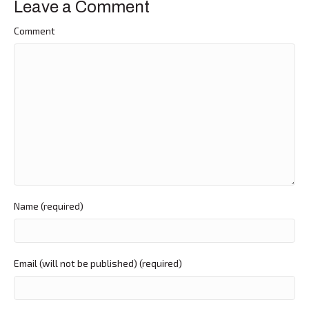
Leave a Comment
Comment
Name (required)
Email (will not be published) (required)