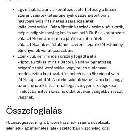
Egy másik hátrány a korlátozott elérhetőség a Bitcoin
szerencsejáték létesítmények összehasonlítva a
hagyományos internetes szerencsejáték
vállalkozásokkal. Bár a Bitcoin kaszinók száma növekszik,
még mindig viszonylag kevés van belőlük. Ez a korlátozott
választék korlátozhatja a játékosokat a játék
választékának és általános szerencsejáték létesítmény
élményének vonatkozásában.
Ezenkívül, nem minden ország fogadta el a
kriptovalutákat, mint a Bitcoin. Néhány joghatóság
szigorú szabályozásokkal vagy teljes tilalommal
rendelkezik a kriptovaluták, beleértve a Bitcoinnal való
játék kapcsolatát. A játékosoknak biztosítania kell, hogy
az online játék Bitcoin-nal legális legyen országukban,
mielőtt bármilyen kaszinó oldal tevékenységekben részt
vesznek.
Összefoglalás
<bLeszögezve, míg a Bitcoin kaszinók száma növekszik,
jelenlétük az internetes játék szektorban viszonylag kicsi