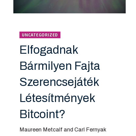
UNCATEGORIZED
Elfogadnak
Bármilyen Fajta
Szerencsejáték
Létesítmények
Bitcoint?
Maureen Metcalf and Carl Fernyak