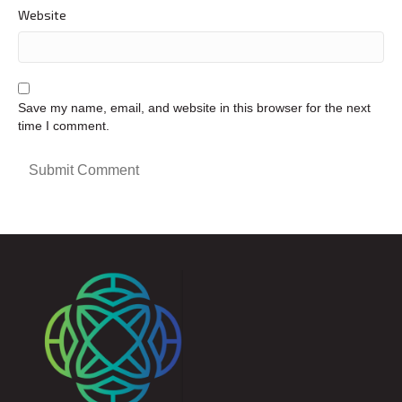
Website
Save my name, email, and website in this browser for the next
time I comment.