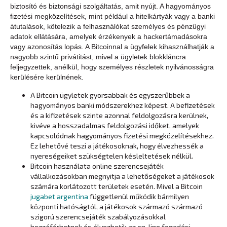
biztosító és biztonsági szolgáltatás, amit nyújt. A hagyományos
fizetési megközelítések, mint például a hitelkártyák vagy a banki
átutalások, kötelezik a felhasználókat személyes és pénzügyi
adatok ellátására, amelyek érzékenyek a hackertámadásokra
vagy azonosítás lopás. A Bitcoinnal a ügyfelek kihasználhatják a
nagyobb szintű privátitást, mivel a ügyletek blokkláncra
feljegyzettek, anélkül, hogy személyes részletek nyilvánosságra
kerülésére kerülnének.
A Bitcoin ügyletek gyorsabbak és egyszerűbbek a
hagyományos banki módszerekhez képest. A befizetések
és a kifizetések szinte azonnal feldolgozásra kerülnek,
kivéve a hosszadalmas feldolgozási időket, amelyek
kapcsolódnak hagyományos fizetési megközelítésekhez.
Ez lehetővé teszi a játékosoknak, hogy élvezhessék a
nyereségeiket szükségtelen késleltetések nélkül.
Bitcoin használata online szerencsejáték
vállalkozásokban megnyitja a lehetőségeket a játékosok
számára korlátozott területek esetén. Mivel a Bitcoin
jugabet argentina
függetlenül működik bármilyen
központi hatóságtól, a játékosok származó származó
szigorú szerencsejáték szabályozásokkal
hozzáférhetnek és élvezhetik az on-line fogadási