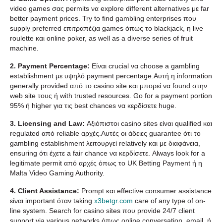
video games σας permits να explore different alternatives με far
better payment prices. Try to find gambling enterprises που
supply preferred επιτραπέζια games όπως το blackjack, η live
roulette και online poker, as well as a diverse series of fruit
machine.
2. Payment Percentage:
Είναι crucial να choose a gambling
establishment με υψηλό payment percentage.Αυτή η information
generally provided από το casino site και μπορεί να found στην
web site τους ή with trusted resources. Go for a payment portion
95% ή higher για τις best chances να κερδίσετε huge.
3. Licensing and Law:
Αξιόπιστοι casino sites είναι qualified και
regulated από reliable αρχές.Αυτές οι άδειες guarantee ότι το
gambling establishment λειτουργεί relatively και με διαφάνεια,
ensuring ότι έχετε a fair chance να κερδίσετε. Always look for a
legitimate permit από αρχές όπως το UK Betting Payment ή η
Malta Video Gaming Authority.
4. Client Assistance:
Prompt και effective consumer assistance
είναι important όταν taking
x3betgr.com
care of any type of on-
line system. Search for casino sites που provide 24/7 client
support via various networks όπως online conversation, email, ή