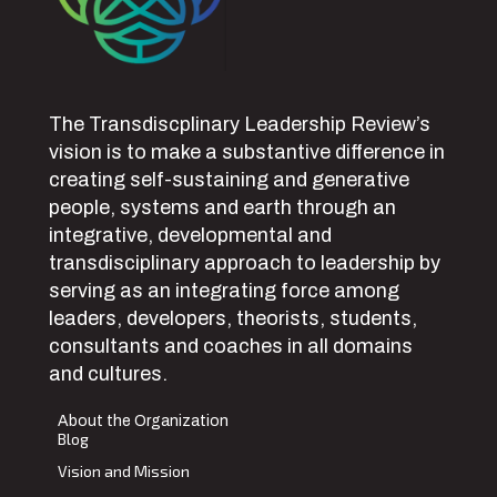
The Transdiscplinary Leadership Review’s
vision is to make a substantive difference in
creating self-sustaining and generative
people, systems and earth through an
integrative, developmental and
transdisciplinary approach to leadership by
serving as an integrating force among
leaders, developers, theorists, students,
consultants and coaches in all domains
and cultures.
About the Organization
Blog
Vision and Mission