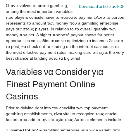
Όταν involves το online gambling,
Download article as PDF
among the most important variables
που players consider είναι το ποσοστό payment.Αυτό το portion
represents το amount των money που a gambling enterprise
pays out στους players, in relation to το overall quantity των
money που bet. A higher ποσοστό payout shows far better
opportunities να κερδίσετε και να optimizing
τα incomes.Σε αυτό
το post, θα check out τα leading on the internet casinos με τα
the most effective payment rates, making sure ότι έχετε the very
best chance at landing αυτά τα big wins!
Variables να Consider για
Finest Payment Online
Casinos
Prior to delving right into τον checklist των top payment
gambling establishments, είναι vital to recognize τους crucial
factors που add to την επιτυχία τους.Αυτοί οι elements include:
1. Game Option:
A gambling enterprise με a wide variety από