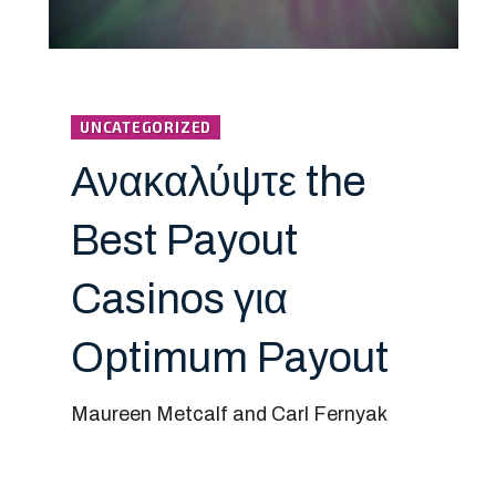
UNCATEGORIZED
Ανακαλύψτε the
Best Payout
Casinos για
Optimum Payout
Maureen Metcalf and Carl Fernyak