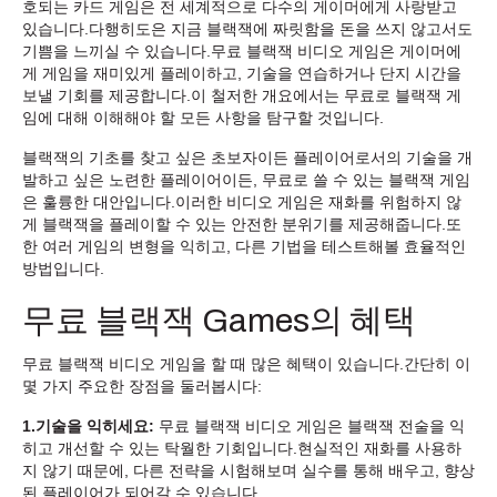
호되는 카드 게임은 전 세계적으로 다수의 게이머에게 사랑받고
있습니다.다행히도은 지금 블랙잭에 짜릿함을 돈을 쓰지 않고서도
기쁨을 느끼실 수 있습니다.무료 블랙잭 비디오 게임은 게이머에
게 게임을 재미있게 플레이하고, 기술을 연습하거나 단지 시간을
보낼 기회를 제공합니다.이 철저한 개요에서는 무료로 블랙잭 게
임에 대해 이해해야 할 모든 사항을 탐구할 것입니다.
블랙잭의 기초를 찾고 싶은 초보자이든 플레이어로서의 기술을 개
발하고 싶은 노련한 플레이어이든, 무료로 쓸 수 있는 블랙잭 게임
은 훌륭한 대안입니다.이러한 비디오 게임은 재화를 위험하지 않
게 블랙잭을 플레이할 수 있는 안전한 분위기를 제공해줍니다.또
한 여러 게임의 변형을 익히고, 다른 기법을 테스트해볼 효율적인
방법입니다.
무료 블랙잭 Games의 혜택
무료 블랙잭 비디오 게임을 할 때 많은 혜택이 있습니다.간단히 이
몇 가지 주요한 장점을 둘러봅시다:
1.기술을 익히세요:
무료 블랙잭 비디오 게임은 블랙잭 전술을 익
히고 개선할 수 있는 탁월한 기회입니다.현실적인 재화를 사용하
지 않기 때문에, 다른 전략을 시험해보며 실수를 통해 배우고, 향상
된 플레이어가 되어갈 수 있습니다.