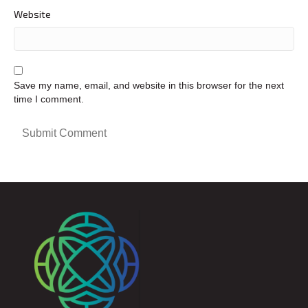
Website
Save my name, email, and website in this browser for the next
time I comment.