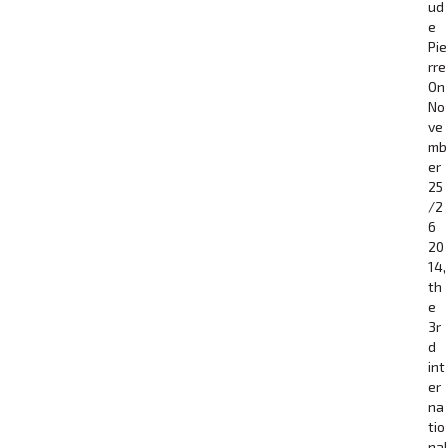
ud
e
Pie
rre
On
No
ve
mb
er
25
/2
6
20
14,
th
e
3r
d
int
er
na
tio
nal