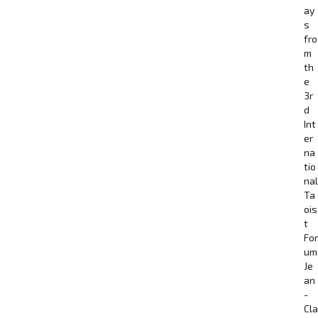
ay
s
fro
m
th
e
3r
d
Int
er
na
tio
nal
Ta
ois
t
For
um
Je
an
-
Cla