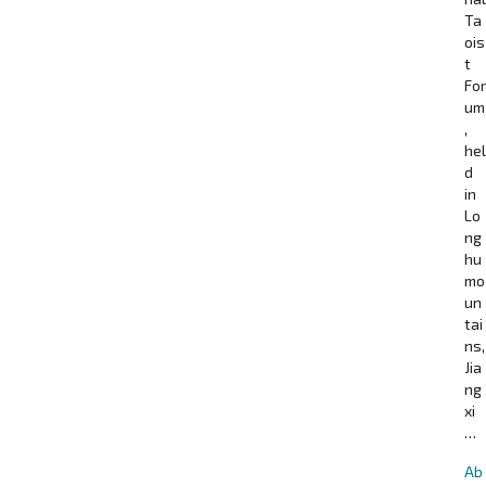
Ta
ois
t
For
um
,
hel
d
in
Lo
ng
hu
mo
un
tai
ns,
Jia
ng
xi
…
Ab