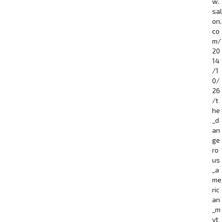
w.
sal
on.
co
m/
20
14
/1
0/
26
/t
he
_d
an
ge
ro
us
_a
me
ric
an
_m
yt