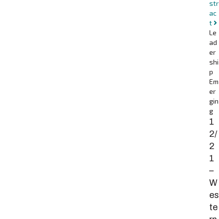
str
ac
t
Le
ad
er
shi
p
Em
er
gin
g
1
2/
2
1
–
W
es
te