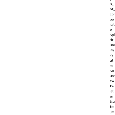
h_
of_
cor
po
rat
e_
spi
rit
ual
ity
/?
ut
m_
so
urc
e=
tw
itt
er
&u
tm
_m