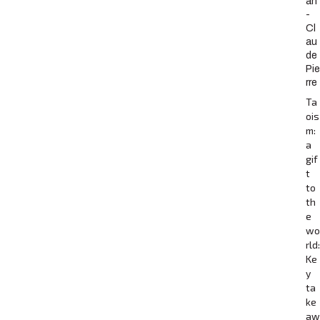
an
-
Cl
au
de
Pie
rre
Ta
ois
m:
a
gif
t
to
th
e
wo
rld:
Ke
y
ta
ke
aw