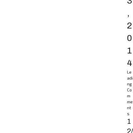
3
,
2
0
1
4
Le
adi
ng
Co
m
me
nt
s
1
2/