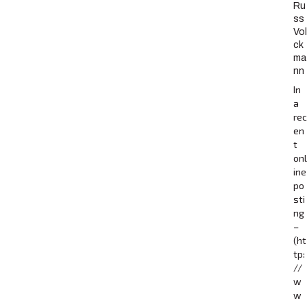
Ru
ss
Vol
ck
ma
nn
In
a
rec
en
t
onl
ine
po
sti
ng
–
(ht
tp:
//
w
w