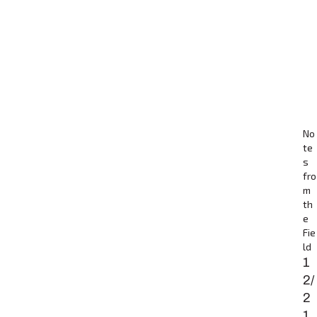
No
te
s
fro
m
th
e
Fie
ld
1
2/
2
1