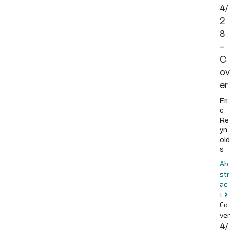
4/
2
8
–
C
ov
er
Eri
c
Re
yn
old
s
Ab
str
ac
t
Co
ver
4/