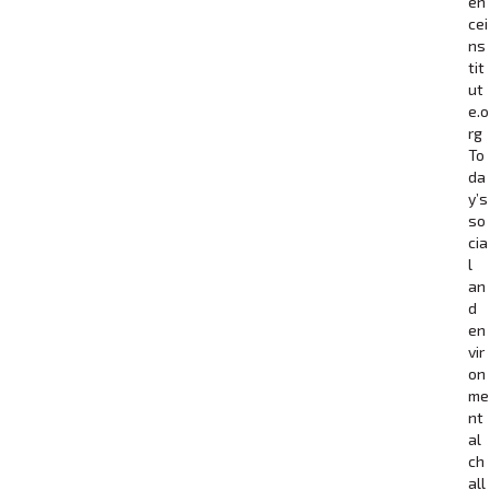
en
cei
ns
tit
ut
e.o
rg
To
da
y’s
so
cia
l
an
d
en
vir
on
me
nt
al
ch
all