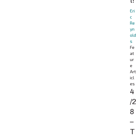
t!
Eri
c
Re
yn
old
s
Fe
at
ur
e
Art
icl
es
4
/2
8
–
T