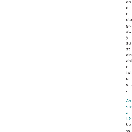
an
d
ec
olo
gic
all
y
su
st
ain
abl
e
fut
ur
e…
.
Ab
str
ac
t
Co
ver