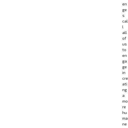
en
ge
s
cal
l
all
of
us
to
en
ga
ge
in
cre
ati
ng
a
mo
re
hu
ma
ne