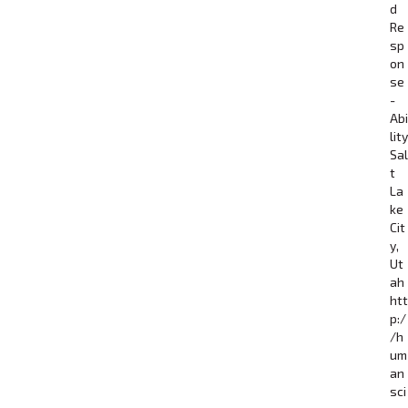
d
Re
sp
on
se
-
Abi
lity
Sal
t
La
ke
Cit
y,
Ut
ah
htt
p:/
/h
um
an
sci