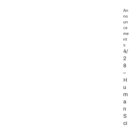
An
no
un
ce
me
nt
s
4/
2
8
–
H
u
m
a
n
S
ci