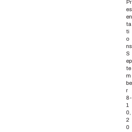
Pr
es
en
ta
ti
o
ns
S
ep
te
m
be
r
8-
1
0,
2
0