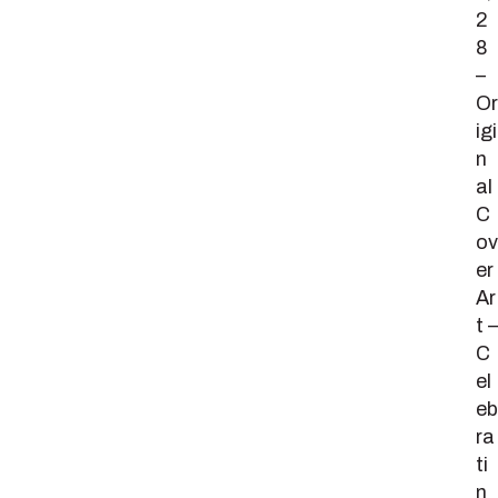
2
8
–
Or
igi
n
al
C
ov
er
Ar
t –
C
el
eb
ra
ti
n