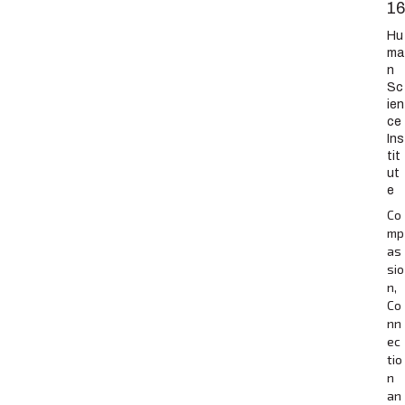
16
Hu
ma
n
Sc
ien
ce
Ins
tit
ut
e
Co
mp
as
sio
n,
Co
nn
ec
tio
n
an